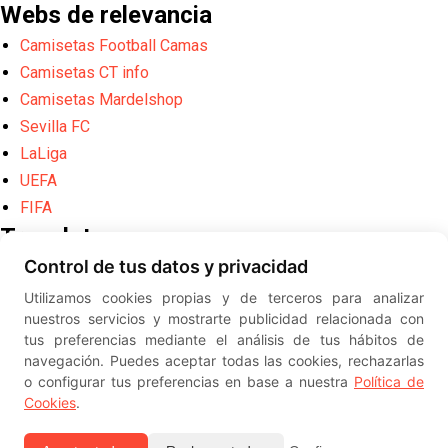
Webs de relevancia
Camisetas Football Camas
Camisetas CT info
Camisetas Mardelshop
Sevilla FC
LaLiga
UEFA
FIFA
Translate
Control de tus datos y privacidad
Powered by
Translate
Utilizamos cookies propias y de terceros para analizar
Diseño web creado por
Erick
nuestros servicios y mostrarte publicidad relacionada con
©
ElSevillista.es - Información sobr
tus preferencias mediante el análisis de tus hábitos de
el Sevilla FC, Sevilla Atlético, Sevilla Femenino y su Cantera
navegación. Puedes aceptar todas las cookies, rechazarlas
-- --
2026
o configurar tus preferencias en base a nuestra
Política de
Cookies
.