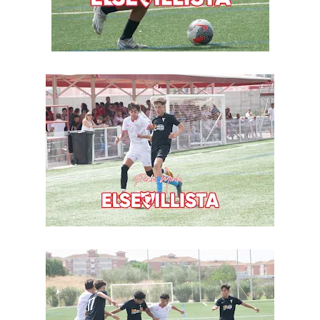
El Sevilla FC empieza a inscribir a los nuevos
fichajes
Opinión | "Carta abierta a Alberto Flores" por Rafa
García
Análisis I Quién es y cómo juega Fran González
Miguel Sierra: La temporada pasada se vio
reflejado que podemos tirar para delante y
trabajamos con ilusión