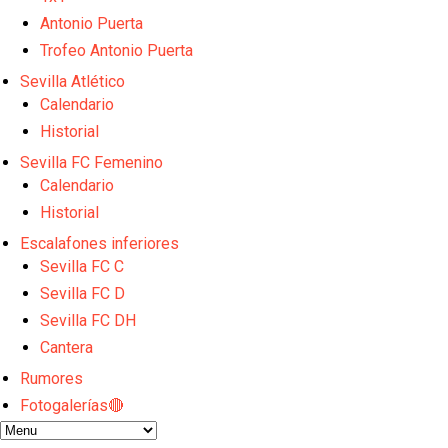
Los posibles herederos del número 16 tras la marc
Antonio Puerta
Alberto Flores, muy cerca de convertirse en nuevo 
Trofeo Antonio Puerta
El Granada negocia con el Sevilla FC por Alberto Fl
El Sevilla continúa con despidos y rechaza una ofer
Sevilla Atlético
El Sevilla FC cierra el fichaje de Robbie Ure
Calendario
Historial
Sevilla FC Femenino
Calendario
Historial
Escalafones inferiores
Sevilla FC C
Sevilla FC D
Sevilla FC DH
Cantera
Rumores
Fotogalerías🔴