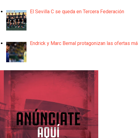
El Sevilla C se queda en Tercera Federación
Endrick y Marc Bernal protagonizan las ofertas m