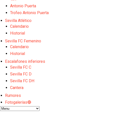
El dato que destaca a Agoumé entre las cinco gran
Antonio Puerta
Juanlu de vuelta a Sevilla para cerrar su fichaje a l
El Granada negocia con el Sevilla FC por Alberto Fl
Trofeo Antonio Puerta
El Sevilla continúa con despidos y rechaza una ofer
Sevilla Atlético
El Sevilla mueve ficha por Robbie Ure: la opción 'A'
Calendario
Historial
Sevilla FC Femenino
Calendario
Historial
Escalafones inferiores
Sevilla FC C
Sevilla FC D
Sevilla FC DH
Cantera
Rumores
Fotogalerías🔴