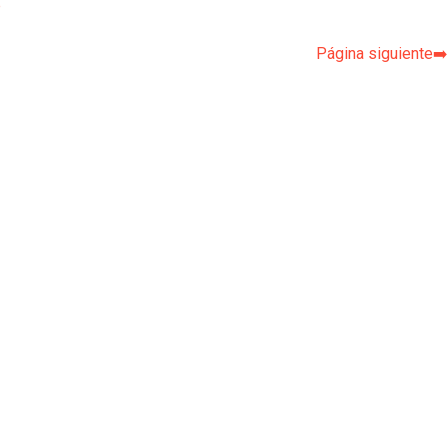
p
Página siguiente➡️