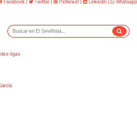
Facebook
|
Twitter
|
Pinterest
|
Linkedin
|
Whatsap
ndes ligas
García