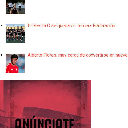
El Sevilla C se queda en Tercera Federación
Alberto Flores, muy cerca de convertirse en nuevo