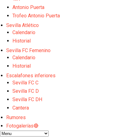
Los posibles herederos del número 16 tras la marc
Alberto Flores, muy cerca de convertirse en nuevo 
Antonio Puerta
El Granada negocia con el Sevilla FC por Alberto Fl
Trofeo Antonio Puerta
El Sevilla continúa con despidos y rechaza una ofer
Sevilla Atlético
El Sevilla FC cierra el fichaje de Robbie Ure
Calendario
Historial
Sevilla FC Femenino
Calendario
Historial
Escalafones inferiores
Sevilla FC C
Sevilla FC D
Sevilla FC DH
Cantera
Rumores
Fotogalerías🔴