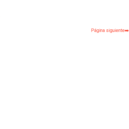
p
Página siguiente➡️