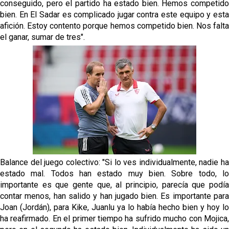
Sow muy cerca de cerrar su traspaso al Genoa
conseguido, pero el partido ha estado bien. Hemos competido
bien. En El Sadar es complicado jugar contra este equipo y esta
afición. Estoy contento porque hemos competido bien. Nos falta
Oso es el siguiente en la lista para salir
el ganar, sumar de tres".
Banquillos confirmados: así queda la cantera del
Sevilla Femenino para la 2026/27
Celta y Rayo agitan el mercado de La Liga
Previa | El Sevilla FC cierra la pretemporada con el
exigente choque ante el Bayer Leverkusen
Balance del juego colectivo: "Si lo ves individualmente, nadie ha
estado mal. Todos han estado muy bien. Sobre todo, lo
importante es que gente que, al principio, parecía que podía
contar menos, han salido y han jugado bien. Es importante para
Joan (Jordán), para Kike, Juanlu ya lo había hecho bien y hoy lo
ha reafirmado. En el primer tiempo ha sufrido mucho con Mojica,