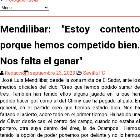
Los contratiempos para García Plaza por la mala
gestión de un inválido Consejo
El Sevilla C se queda en Tercera Federación
Mendilibar: "Estoy contento
porque hemos competido bien.
Atlético y Getafe agitan el mercado de LaLiga
Nos falta el ganar"
Luis García Plaza: No sufrir ya es un paso adelante
Redacción
septiembre 23, 2023
Sevilla FC
José Luis Mendilibar, desde la zona mixta de El Sadar, ante los
El Sevilla FC plantea ampliar hasta cinco fichajes
medios oficiales del club: "Creo que hemos podido sumar de
más antes del cierre
tres. También han tenido ellos alguna jugada en la que han
podido hacer gol, como al del Chimy que ha pegado al palo. En
Djibril Sow pone rumbo a Italia para firmar su nuevo
general, en el partido creo que hemos estado bien. Nos ha
contrato con el Genoa
faltado el acierto, sobre todo en el primer tiempo. Ha habido una
Kochorashvili, seria opción para reforzar el centro
de Óliver desde casi el centro del campo, cuando no estaba el
del campo sevillista
portero, otra suya dentro del área, la de Ocampos... Hemos
tenido la opción de poder ponernos por delante y no lo hemos