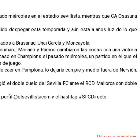
sado miércoles en el estadio sevillista, mientras que CA Osasuna
eguido despegar esta temporada y aún está a años luz de lo que
ados a Brasanac, Unai García y Moncayola.
e Soumaré, Mariano y Ramos cambiaron las cosas con una victoria
caso en Champions el pasado miércoles, un partido en el que el
o de juego.
e caer en Pamplona, lo dejaría con pie y medio fuera de Nervión.
ió el doble duelo del Sevilla FC ante el RCD Mallorca con doble
o perfil @elsevillistacom y el hashtag #SFCDirecto.
p
Página siguiente➡️