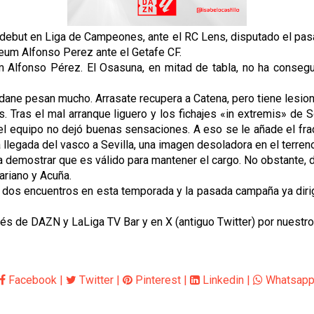
el debut en Liga de Campeones, ante el RC Lens, disputado el pa
seum Alfonso Perez ante el Getafe CF.
isuem Alfonso Pérez. El Osasuna, en mitad de tabla, no ha cons
ane pesan mucho. Arrasate recupera a Catena, pero tiene lesion
is. Tras el mal arranque liguero y los fichajes «in extremis» d
el equipo no dejó buenas sensaciones. A eso se le añade el fra
 llegada del vasco a Sevilla, una imagen desoladora en el terren
 demostrar que es válido para mantener el cargo. No obstante, d
ariano y Acuña.
s dos encuentros en esta temporada y la pasada campaña ya dirig
avés de DAZN y LaLiga TV Bar y en X (antiguo Twitter) por nuestr
Facebook
|
Twitter
|
Pinterest
|
Linkedin
|
Whatsap