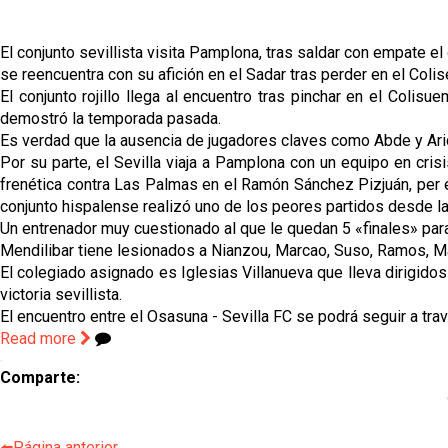
El conjunto sevillista visita Pamplona, tras saldar con empate 
se reencuentra con su afición en el Sadar tras perder en el Coli
El conjunto rojillo llega al encuentro tras pinchar en el Col
demostró la temporada pasada.
Es verdad que la ausencia de jugadores claves como Abde y Arid
Por su parte, el Sevilla viaja a Pamplona con un equipo en cris
frenética contra Las Palmas en el Ramón Sánchez Pizjuán, per 
conjunto hispalense realizó uno de los peores partidos desde la
Un entrenador muy cuestionado al que le quedan 5 «finales» para
Mendilibar tiene lesionados a Nianzou, Marcao, Suso, Ramos, M
El colegiado asignado es Iglesias Villanueva que lleva dirigido
victoria sevillista.
El encuentro entre el Osasuna - Sevilla FC se podrá seguir a tr
Read more
Comparte:
⬅️Página anterior