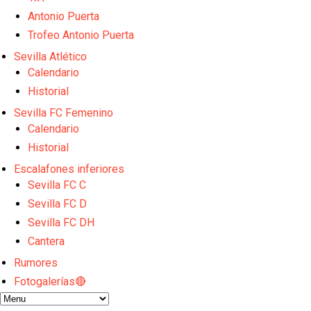
El Sevilla FC empieza a inscribir a los nuevos fichaj
Antonio Puerta
Opinión | "Carta abierta a Alberto Flores" por Rafa G
Trofeo Antonio Puerta
El Sevilla oficializa el traspaso de Sow
Miguel Sierra: La temporada pasada se vio reflejad
Sevilla Atlético
Diomande ya es madridista mientras Rodri agita el
Calendario
Historial
Sevilla FC Femenino
Calendario
Historial
Escalafones inferiores
Sevilla FC C
Sevilla FC D
Sevilla FC DH
Cantera
Rumores
Fotogalerías🔴