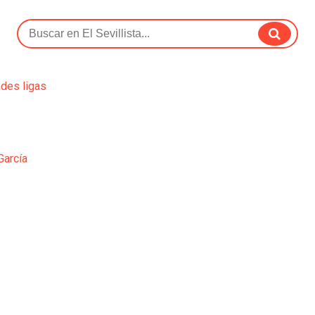
ndes ligas
García