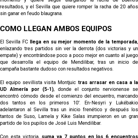
El Sevilla Juvenil A última detalles en Canarias para
resultados, y el Sevilla que quiere romper la racha de 20 años
su debut en la Cantalejo Province Cup
sin ganar en feudo blaugrana.
La cita ante el Espanyol a domicilio ya tiene horario
COMO LLEGAN AMBOS EQUIPOS
El dato que destaca a Agoumé entre las cinco
El Sevilla FC
llega en su mejor momento de la temporada
grandes ligas
enlazando tres partidos sin ver la derrota (dos victorias y un
empate) y encontrándose poco a poco mejor en cuanto al juego
Juanlu de vuelta a Sevilla para cerrar su fichaje a la
que desarrolla el equipo de Mendilibar, tras un inicio de
Premier
campaña bastante dudoso con resultados negativos.
El equipo sevillista visita Montjuic
tras arrasar en casa a la
UD Almería por (5-1)
, donde el conjunto nervionense se
encontró cómodo desde el comienzo del encuentro, marcando
dos tantos en los primeros 10'. En-Nesyri y Lukébakio
adelantaron al Sevilla tras un inicio frenético y después los
tantos de Suso, Lamela y Kike Salas irrumpieron en un gran
partido de los pupilos de José Luis Mendilibar.
Con esta victoria,
suma ya 7 puntos en los 6 encuentro