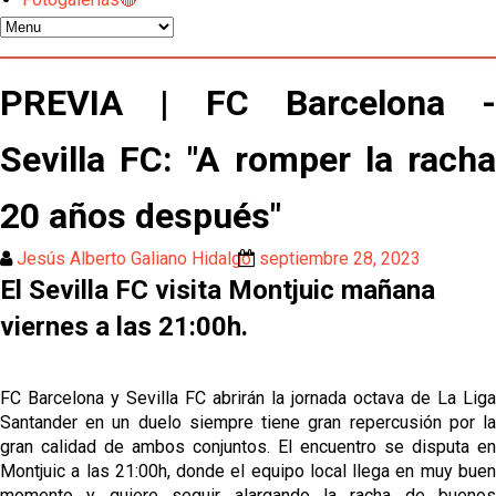
Emery quiere pescar en el Atleti , el Villareal ya
tiene nuevo portero y el Getafe mueve ficha... Las
últimas novedades del mercado de La Liga
Vargas y Sow se incorporan al grupo en la sesión
PREVIA | FC Barcelona -
del martes
Sevilla FC: "A romper la racha
Odysseas Vlachodimos: “El objetivo es mejorar la
temporada pasada”
20 años después"
El Sevilla FC empieza a inscribir a los nuevos
fichajes
Jesús Alberto Galiano Hidalgo
septiembre 28, 2023
El Sevilla FC visita Montjuic mañana
Opinión | "Carta abierta a Alberto Flores" por Rafa
García
viernes a las 21:00h.
Análisis I Quién es y cómo juega Fran González
FC Barcelona y Sevilla FC abrirán la jornada octava de La Liga
Santander en un duelo siempre tiene gran repercusión por la
Endrick y Marc Bernal protagonizan las ofertas más
gran calidad de ambos conjuntos. El encuentro se disputa en
destacadas del día
Montjuic a las 21:00h, donde el equipo local llega en muy buen
momento y quiere seguir alargando la racha de buenos