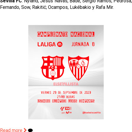
Sevilla FC
: Nyland; Jesús Navas, Badé, Sergio Ramos, Pedrosa;
Fernando, Sow, Rakitić; Ocampos, Lukébakio y Rafa Mir.
Read more