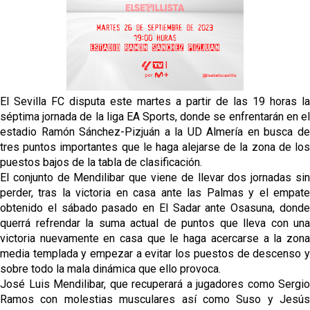
Odysseas Vlachodimos: “El objetivo es mejorar la
temporada pasada”
El Sevilla FC empieza a inscribir a los nuevos
fichajes
Opinión | "Carta abierta a Alberto Flores" por Rafa
El Sevilla FC disputa este martes a partir de las 19 horas la
García
séptima jornada de la liga EA Sports, donde se enfrentarán en el
estadio Ramón Sánchez-Pizjuán a la UD Almería en busca de
Análisis I Quién es y cómo juega Fran González
tres puntos importantes que le haga alejarse de la zona de los
puestos bajos de la tabla de clasificación.
El conjunto de Mendilibar que viene de llevar dos jornadas sin
perder, tras la victoria en casa ante las Palmas y el empate
obtenido el sábado pasado en El Sadar ante Osasuna, donde
querrá refrendar la suma actual de puntos que lleva con una
victoria nuevamente en casa que le haga acercarse a la zona
media templada y empezar a evitar los puestos de descenso y
sobre todo la mala dinámica que ello provoca.
José Luis Mendilibar, que recuperará a jugadores como Sergio
Ramos con molestias musculares así como Suso y Jesús