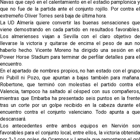
Navas que cayó en el calentamiento en el estadio pamplonica y
que no fue de la partida ante el conjunto rojillo. Por contra el
extremeño Oliver Torres será baja de última hora.
La UD Almería quiere convertir las buenas sensaciones que
viene demostrando en cada partido en resultados favorables.
Los almerienses viajan a Sevilla con el claro objetivo de
llevarse la victoria y quitarse de encima el peso de aun no
haberlo hecho. Vicente Moreno ha dirigido una sesión en el
Power Horse Stadium para terminar de perfilar detalles para el
encuentro.
En el apartado de nombres propios, no han estado con el grupo
ni Pubill ni Pozo, que apuntan a bajas también para mañana.
Robertone, que terminó con molestias el partido contra el
Valencia, tampoco ha saltado al césped con sus compañeros,
mientras que Embarba ha presentado seis puntos en la frente
tras un corte por un golpe recibido en la cabeza durante el
encuentro contra el conjunto valenciano. Todo apunta a que
descansará.
Los antecedentes entre ambos equipos en Nervión son
favorables para el conjunto local, entre ellos, la victoria obtenida
por 2-1 con goles de Ocampos y Lamela que remontaron el gol