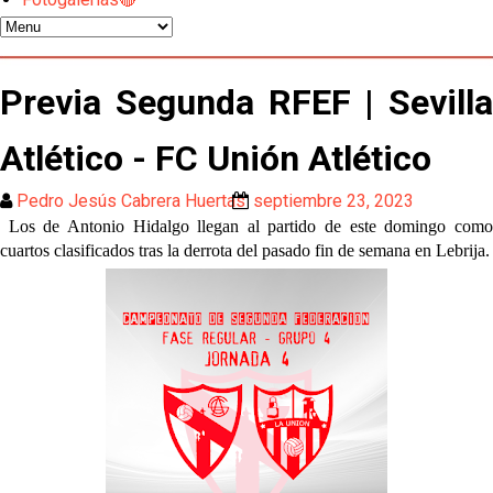
Odysseas Vlachodimos: “El objetivo es mejorar la
temporada pasada”
El Sevilla FC empieza a inscribir a los nuevos
Previa Segunda RFEF | Sevilla
fichajes
Opinión | "Carta abierta a Alberto Flores" por Rafa
Atlético - FC Unión Atlético
García
Pedro Jesús Cabrera Huertas
septiembre 23, 2023
Análisis I Quién es y cómo juega Fran González
Los de Antonio Hidalgo llegan al partido de este domingo como
cuartos clasificados tras la derrota del pasado fin de semana en Lebrija.
Endrick y Marc Bernal protagonizan las ofertas más
destacadas del día
El Sevilla Juvenil A última detalles en Canarias para
su debut en la Cantalejo Province Cup
La cita ante el Espanyol a domicilio ya tiene horario