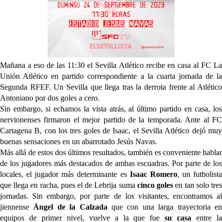
El dato que destaca a Agoumé entre las cinco
grandes ligas
Juanlu de vuelta a Sevilla para cerrar su fichaje a la
Premier
El Granada negocia con el Sevilla FC por Alberto
Mañana a eso de las 11:30 el Sevilla Atlético recibe en casa al FC La
Flores
Unión Atlético en partido correspondiente a la cuarta jornada de la
Segunda RFEF. Un Sevilla que llega tras la derrota frente al Atlético
El Sevilla continúa con despidos y rechaza una
Antoniano por dos goles a cero.
oferta de 420 millones por el club
Sin embargo, si echamos la vista atrás, al último partido en casa, los
nervionenses firmaron el mejor partido de la temporada. Ante al FC
El Sevilla mueve ficha por Robbie Ure: la opción 'A'
Cartagena B, con los tres goles de Isaac, el Sevilla Atlético dejó muy
para el ataque nervionense
buenas sensaciones en un abarrotado Jesús Navas.
Más allá de estos dos últimos resultados, también es conveniente hablar
de los jugadores más destacados de ambas escuadras. Por parte de los
locales, el jugador más determinante es
Isaac Romero
, un futbolist
que llega en racha, pues el de Lebrija suma
cinco goles
en tan solo tre
jornadas. Sin embargo, por parte de los visitantes, encontramos al
jiennense
Ángel de la Calzada
que con una larga trayectoria e
equipos de primer nivel, vuelve a la que fue
su casa
entre l