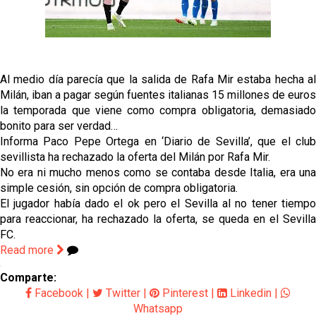
García
Análisis I Quién es y cómo juega Fran González
Al medio día parecía que la salida de Rafa Mir estaba hecha al
Miguel Sierra: La temporada pasada se vio
Milán, iban a pagar según fuentes italianas 15 millones de euros
reflejado que podemos tirar para delante y
la temporada que viene como compra obligatoria, demasiado
trabajamos con ilusión
bonito para ser verdad…
Diomande ya es madridista mientras Rodri agita el
Informa Paco Pepe Ortega en ‘Diario de Sevilla’, que el club
mercado
sevillista ha rechazado la oferta del Milán por Rafa Mir.
OFICIAL | Juanlu se marcha al Bournemouth
No era ni mucho menos como se contaba desde Italia, era una
simple cesión, sin opción de compra obligatoria.
El jugador había dado el ok pero el Sevilla al no tener tiempo
para reaccionar, ha rechazado la oferta, se queda en el Sevilla
FC.
Read more
Comparte:
Facebook
|
Twitter
|
Pinterest
|
Linkedin
|
Whatsapp