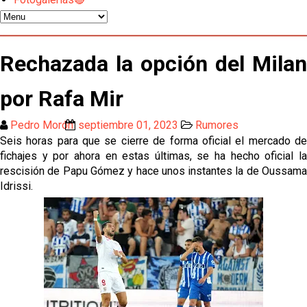
Oso es el siguiente en la lista para salir
El Sevilla FC oficializa la cesión de Rafa Mir al Aris
de Salónica
Rechazada la opción del Milan
Juanlu se marcha traspasado al Bournemouth
por Rafa Mir
Pedro Morón
septiembre 01, 2023
Rumores
Emery quiere pescar en el Atleti , el Villareal ya
Seis horas para que se cierre de forma oficial el mercado de
tiene nuevo portero y el Getafe mueve ficha... Las
fichajes y por ahora en estas últimas, se ha hecho oficial la
últimas novedades del mercado de La Liga
rescisión de Papu Gómez y hace unos instantes la de Oussama
Vargas y Sow se incorporan al grupo en la sesión
Idrissi.
del martes
Odysseas Vlachodimos: “El objetivo es mejorar la
temporada pasada”
El Sevilla FC empieza a inscribir a los nuevos
fichajes
Opinión | "Carta abierta a Alberto Flores" por Rafa