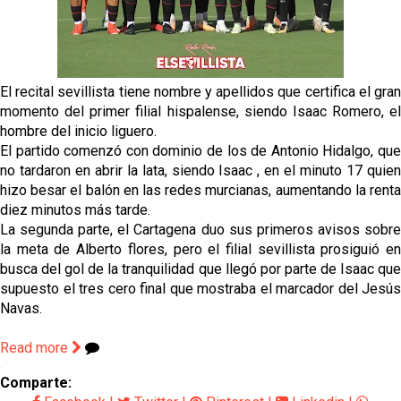
El Sevilla continúa con despidos y rechaza una
oferta de 420 millones por el club
El Sevilla mueve ficha por Robbie Ure: la opción 'A'
para el ataque nervionense
El recital sevillista tiene nombre y apellidos que certifica el gran
momento del primer filial hispalense, siendo Isaac Romero, el
Los contratiempos para García Plaza por la mala
hombre del inicio liguero.
gestión de un inválido Consejo
El partido comenzó con dominio de los de Antonio Hidalgo, que
no tardaron en abrir la lata, siendo Isaac , en el minuto 17 quien
El Sevilla C se queda en Tercera Federación
hizo besar el balón en las redes murcianas, aumentando la renta
diez minutos más tarde.
La segunda parte, el Cartagena duo sus primeros avisos sobre
la meta de Alberto flores, pero el filial sevillista prosiguió en
busca del gol de la tranquilidad que llegó por parte de Isaac que
supuesto el tres cero final que mostraba el marcador del Jesús
Navas.
Read more
Comparte: