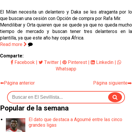
Alberto Flores, muy cerca de convertirse en nuevo
jugador del Granada CF
El Milan necesita un delantero y Daka se les atraganta por lo
que buscan una cesión con Opción de compra por Rafa Mir.
El Granada negocia con el Sevilla FC por Alberto
Mendilibar y Orta quieren que se quede ya que no queda mucho
Flores
tiempo de mercado y buscan tener tres delanteros en la
plantilla, ya que este año hay copa África.
IDV reclama dinero al Sevilla por Mercado
Read more
Comparte:
El Sevilla FC cierra el fichaje de Robbie Ure
Facebook
|
Twitter
|
Pinterest
|
Linkedin
|
Whatsapp
Crónica Pretemporada | Real Madrid 2-4 Sevilla FC
Femenino
⬅️Página anterior
Página siguiente➡️
Popular de la semana
El dato que destaca a Agoumé entre las cinco
grandes ligas