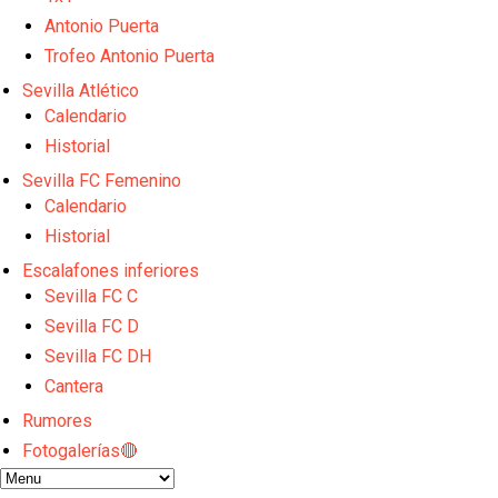
El Sevilla FC empieza a inscribir a los nuevos fichaj
Opinión | "Carta abierta a Alberto Flores" por Rafa G
Antonio Puerta
El Sevilla oficializa el traspaso de Sow
Trofeo Antonio Puerta
Miguel Sierra: La temporada pasada se vio reflejad
Sevilla Atlético
Diomande ya es madridista mientras Rodri agita el
Calendario
Historial
Sevilla FC Femenino
Calendario
Historial
Escalafones inferiores
Sevilla FC C
Sevilla FC D
Sevilla FC DH
Cantera
Rumores
Fotogalerías🔴