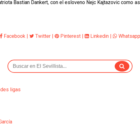
triota Bastian Dankert, con el esloveno Nejc Kajtazovic como as
Facebook
|
Twitter
|
Pinterest
|
Linkedin
|
Whatsap
ndes ligas
García