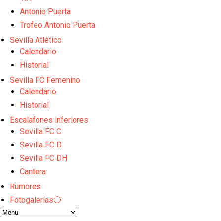
Los contratiempos para García Plaza por la mala ge
El Sevilla C se queda en Tercera Federación
Antonio Puerta
Atlético y Getafe agitan el mercado de LaLiga
Trofeo Antonio Puerta
Luis García Plaza: No sufrir ya es un paso adelante
Sevilla Atlético
El Sevilla FC plantea ampliar hasta cinco fichajes m
Calendario
Historial
Sevilla FC Femenino
Calendario
Historial
Escalafones inferiores
Sevilla FC C
Sevilla FC D
Sevilla FC DH
Cantera
Rumores
Fotogalerías🔴