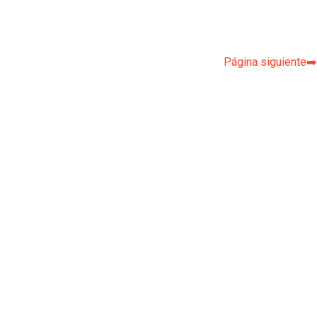
p
Página siguiente➡️