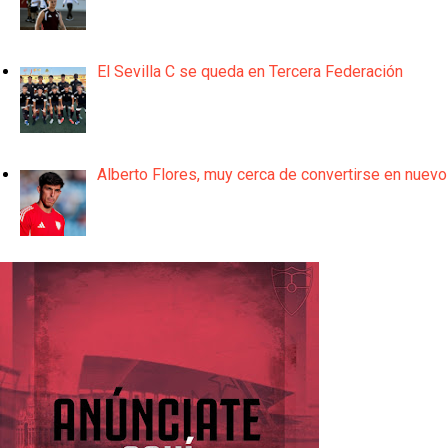
El Sevilla C se queda en Tercera Federación
Alberto Flores, muy cerca de convertirse en nuevo