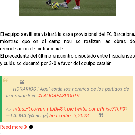
Vargas y Sow se incorporan al grupo en la sesión
del martes
Odysseas Vlachodimos: “El objetivo es mejorar la
temporada pasada”
El equipo sevillista visitará la casa provisional del FC Barcelona,
El Sevilla FC empieza a inscribir a los nuevos
mientras que en el camp nou se realizan las obras de
fichajes
remodelación del coliseo culé
El precedente del último encuentro disputado entre hispalenses
Opinión | "Carta abierta a Alberto Flores" por Rafa
y culés se decantó por 3-0 a favor del equipo catalán
García
HORARIOS | Aquí están los horarios de los partidos de
la jornada 8 en
#LALIGAEASPORTS
.
👉
https://t.co/HmmtpDl49k
pic.twitter.com/Pnisa7ToP3
— LALIGA (@LaLiga)
September 6, 2023
Read more