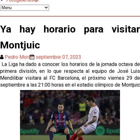
Djibril Sow pone rumbo a Italia para firmar su nuevo
contrato con el Genoa
Kochorashvili, seria opción para reforzar el centro
Ya hay horario para visitar
del campo sevillista
Montjuic
Sow muy cerca de cerrar su traspaso al Genoa
Pedro Morón
septiembre 07, 2023
Oso es el siguiente en la lista para salir
La Liga ha dado a conocer los horarios de la jornada octava d
primera división, en lo que respecta al equipo de José Luis
Mendilibar visitara al FC Barcelona, el próximo viernes 29 de
El Sevilla FC oficializa la cesión de Rafa Mir al Aris
septiembre a las 21:00 horas en el estadio olímpico de Montjuic
de Salónica
Juanlu se marcha traspasado al Bournemouth
Emery quiere pescar en el Atleti , el Villareal ya
tiene nuevo portero y el Getafe mueve ficha... Las
últimas novedades del mercado de La Liga