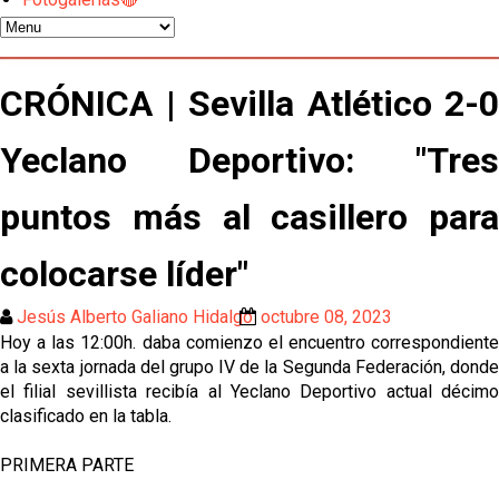
gestión de un inválido Consejo
El Sevilla C se queda en Tercera Federación
CRÓNICA | Sevilla Atlético 2-0
Atlético y Getafe agitan el mercado de LaLiga
Yeclano Deportivo: "Tres
Luis García Plaza: No sufrir ya es un paso adelante
puntos más al casillero para
colocarse líder"
El Sevilla FC plantea ampliar hasta cinco fichajes
más antes del cierre
Jesús Alberto Galiano Hidalgo
octubre 08, 2023
Djibril Sow pone rumbo a Italia para firmar su nuevo
Hoy a las 12:00h. daba comienzo el encuentro correspondiente
contrato con el Genoa
a la sexta jornada del grupo IV de la Segunda Federación, donde
el filial sevillista recibía al Yeclano Deportivo actual décimo
Kochorashvili, seria opción para reforzar el centro
clasificado en la tabla.
del campo sevillista
PRIMERA PARTE
Sow muy cerca de cerrar su traspaso al Genoa