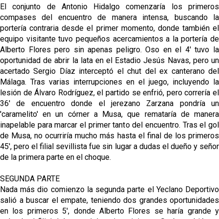
El conjunto de Antonio Hidalgo comenzaría los primeros
compases del encuentro de manera intensa, buscando la
Oso es el siguiente en la lista para salir
portería contraria desde el primer momento, donde también el
equipo visitante tuvo pequeños acercamientos a la portería de
Alberto Flores pero sin apenas peligro. Oso en el 4' tuvo la
Banquillos confirmados: así queda la cantera del
oportunidad de abrir la lata en el Estadio Jesús Navas, pero un
Sevilla Femenino para la 2026/27
acertado Sergio Díaz interceptó el chut del ex canterano del
Málaga. Tras varias interrupciones en el juego, incluyendo la
Celta y Rayo agitan el mercado de La Liga
lesión de Álvaro Rodríguez, el partido se enfrió, pero correría el
36' de encuentro donde el jerezano Zarzana pondría un
'caramelito' en un córner a Musa, que remataría de manera
Previa | El Sevilla FC cierra la pretemporada con el
inapelable para marcar el primer tanto del encuentro. Tras el gol
exigente choque ante el Bayer Leverkusen
de Musa, no ocurriría mucho más hasta el final de los primeros
45', pero el filial sevillista fue sin lugar a dudas el dueño y señor
de la primera parte en el choque.
SEGUNDA PARTE
Nada más dio comienzo la segunda parte el Yeclano Deportivo
salió a buscar el empate, teniendo dos grandes oportunidades
en los primeros 5', donde Alberto Flores se haría grande y