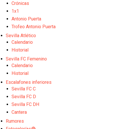
Diomande ya es madridista mientras Rodri agita el
Crónicas
mercado
1x1
OFICIAL | Juanlu se marcha al Bournemouth
Antonio Puerta
Trofeo Antonio Puerta
Sevilla Atlético
Los posibles herederos del número 16 tras la
Calendario
marcha de Juanlu
Historial
Alberto Flores, muy cerca de convertirse en nuevo
Sevilla FC Femenino
jugador del Granada CF
Calendario
El Granada negocia con el Sevilla FC por Alberto
Historial
Flores
Escalafones inferiores
Sevilla FC C
El Sevilla continúa con despidos y rechaza una
Sevilla FC D
oferta de 420 millones por el club
Sevilla FC DH
El Sevilla mueve ficha por Robbie Ure: la opción 'A'
Cantera
para el ataque nervionense
Rumores
Los contratiempos para García Plaza por la mala
Fotogalerías🔴