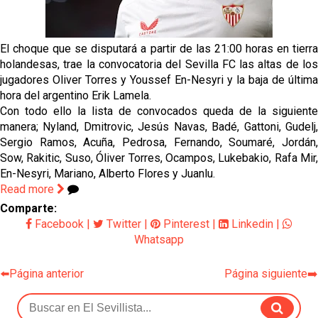
fichajes
Opinión | "Carta abierta a Alberto Flores" por Rafa
El choque que se disputará a partir de las 21:00 horas en tierra
García
holandesas, trae la convocatoria del Sevilla FC las altas de los
jugadores Oliver Torres y Youssef En-Nesyri y la baja de última
El Sevilla oficializa el traspaso de Sow
hora del argentino Erik Lamela.
Con todo ello la lista de convocados queda de la siguiente
manera; Nyland, Dmitrovic, Jesús Navas, Badé, Gattoni, Gudelj,
Miguel Sierra: La temporada pasada se vio
Sergio Ramos, Acuña, Pedrosa, Fernando, Soumaré, Jordán,
reflejado que podemos tirar para delante y
Sow, Rakitic, Suso, Óliver Torres, Ocampos, Lukebakio, Rafa Mir,
trabajamos con ilusión
En-Nesyri, Mariano, Alberto Flores y Juanlu.
Diomande ya es madridista mientras Rodri agita el
Read more
mercado
Comparte:
Facebook
|
Twitter
|
Pinterest
|
Linkedin
|
Whatsapp
⬅️Página anterior
Página siguiente➡️