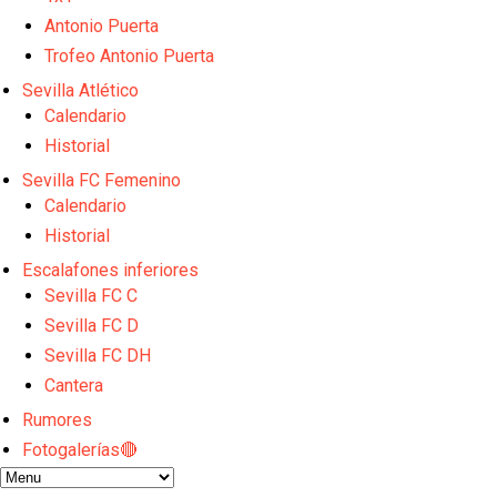
El Sevilla FC plantea ampliar hasta cinco fichajes m
Djibril Sow pone rumbo a Italia para firmar su nuev
Antonio Puerta
Kochorashvili, seria opción para reforzar el centro 
Trofeo Antonio Puerta
Sow muy cerca de cerrar su traspaso al Genoa
Sevilla Atlético
Oso es el siguiente en la lista para salir
Calendario
Historial
Sevilla FC Femenino
Calendario
Historial
Escalafones inferiores
Sevilla FC C
Sevilla FC D
Sevilla FC DH
Cantera
Rumores
Fotogalerías🔴