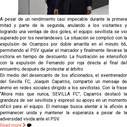
Sow muy cerca de cerrar su traspaso al Genoa
Oso es el siguiente en la lista para salir
A pesar de un rendimiento casi impecable durante la primera
mitad y parte de la segunda, anulando a los visitantes y
logrando una ventaja de dos goles, el equipo sevillista se vio
Banquillos confirmados: así queda la cantera del
superado por los neerlandeses. La situación se complicó con la
Sevilla Femenino para la 2026/27
expulsión de Ocampos por doble amarilla en el minuto 66,
permitiendo al PSV igualar el marcador y finalmente llevarse la
Celta y Rayo agitan el mercado de La Liga
victoria en tiempo de descuento. La frustración se intensificó
con la expulsión de Fernando por roja directa al final del
encuentro, después de protestar al árbitro.
Previa | El Sevilla FC cierra la pretemporada con el
En medio del desencanto de los aficionados, el exentrenador
exigente choque ante el Bayer Leverkusen
del Sevilla FC, Joaquín Caparrós, compartió un mensaje de
ánimo en redes sociales dirigido a los sevillistas. Con la frase
“Ahora más que nunca, SEVILLA FC”, Caparrós destacó la
grandeza de ser sevillista y expresó su apoyo en un momento
difícil para el equipo. El mensaje busca alentar a la afición a
permanecer unida y mantener la esperanza a pesar de la
adversidad vivida ante el PSV.
Read more