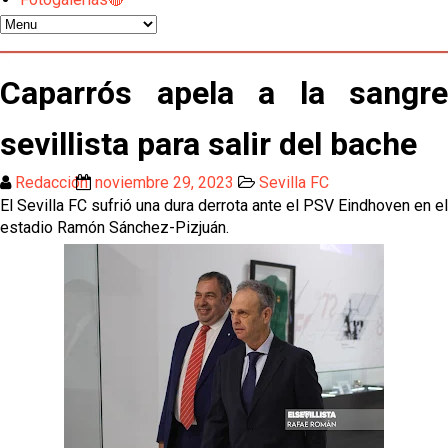
Los contratiempos para García Plaza por la mala
gestión de un inválido Consejo
El Sevilla C se queda en Tercera Federación
Caparrós apela a la sangre
Atlético y Getafe agitan el mercado de LaLiga
sevillista para salir del bache
Redacción
noviembre 29, 2023
Sevilla FC
Luis García Plaza: No sufrir ya es un paso adelante
El Sevilla FC sufrió una dura derrota ante el PSV Eindhoven en el
estadio Ramón Sánchez-Pizjuán.
El Sevilla FC plantea ampliar hasta cinco fichajes
más antes del cierre
Djibril Sow pone rumbo a Italia para firmar su nuevo
contrato con el Genoa
Kochorashvili, seria opción para reforzar el centro
del campo sevillista