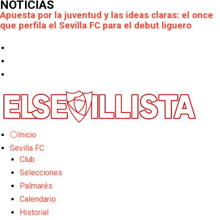
NOTICIAS
Apuesta por la juventud y las ideas claras: el once
que perfila el Sevilla FC para el debut liguero
El Rayo Vallecano llega a la cita de Nervión con
derrota
Crónica Pretemporada | Xerez DFC 1-0 Sevilla
Atlético
Crónica Pretemporada I Bayer Leverkusen 2-1
Sevilla FC
⚪Inicio
El Tribunal Superior de Justicia concede la
Sevilla FC
cautelar a Isi Palazón
Club
Banquillos confirmados: así queda la cantera del
Selecciones
Sevilla Femenino para la 2026/27
Palmarés
Calendario
Celta y Rayo agitan el mercado de La Liga
Historial