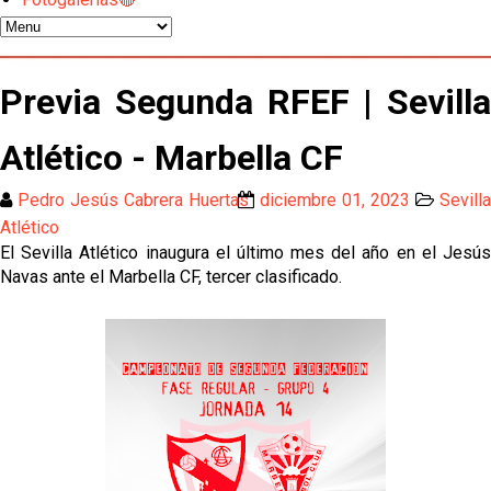
Diomande ya es madridista mientras Rodri agita el
mercado
OFICIAL | Juanlu se marcha al Bournemouth
Previa Segunda RFEF | Sevilla
Atlético - Marbella CF
Los posibles herederos del número 16 tras la
marcha de Juanlu
Pedro Jesús Cabrera Huertas
diciembre 01, 2023
Sevill
Alberto Flores, muy cerca de convertirse en nuevo
Atlético
jugador del Granada CF
El Sevilla Atlético inaugura el último mes del año en el Jesús
Navas ante el Marbella CF, tercer clasificado.
El Granada negocia con el Sevilla FC por Alberto
Flores
El Sevilla continúa con despidos y rechaza una
oferta de 420 millones por el club
El Sevilla mueve ficha por Robbie Ure: la opción 'A'
para el ataque nervionense