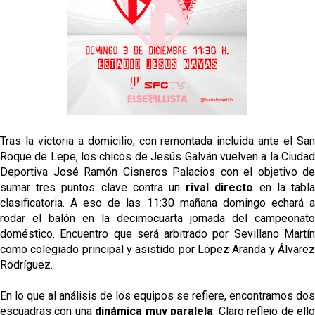
Crónica Pretemporada | Real Madrid 2-4 Sevilla FC
Femenino
La revolución de José Ignacio Navarro en el Sevilla
FC
Análisis | El Sevilla FC cierra una pretemporada de
contrastes antes del inicio de LaLiga
Joan Jordán cerca de salir del Sevilla FC
Tras la victoria a domicilio, con remontada incluida ante el San
Roque de Lepe, los chicos de Jesús Galván vuelven a la Ciudad
Deportiva José Ramón Cisneros Palacios con el objetivo de
sumar tres puntos clave contra un
rival directo
en la tabl
clasificatoria. A eso de las 11:30 mañana domingo echará a
rodar el balón en la decimocuarta jornada del campeonato
doméstico. Encuentro que será arbitrado por Sevillano Martín
como colegiado principal y asistido por López Aranda y Álvarez
Rodríguez.
En lo que al análisis de los equipos se refiere, encontramos dos
escuadras con una
dinámica muy paralela
. Claro reflejo de ell