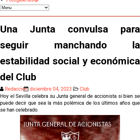
Oso es el siguiente en la lista para salir
El Sevilla FC oficializa la cesión de Rafa Mir al Aris
Una Junta convulsa para
de Salónica
seguir manchando la
Juanlu se marcha traspasado al Bournemouth
estabilidad social y económica
Emery quiere pescar en el Atleti , el Villareal ya
tiene nuevo portero y el Getafe mueve ficha... Las
del Club
últimas novedades del mercado de La Liga
Vargas y Sow se incorporan al grupo en la sesión
Redacción
diciembre 04, 2023
Club
del martes
Hoy el Sevilla celebra su Junta general de accionista si bien se
puede decir que sea la más polémica de los últimos años que
Odysseas Vlachodimos: “El objetivo es mejorar la
temporada pasada”
se han celebrado.
El Sevilla FC empieza a inscribir a los nuevos
fichajes