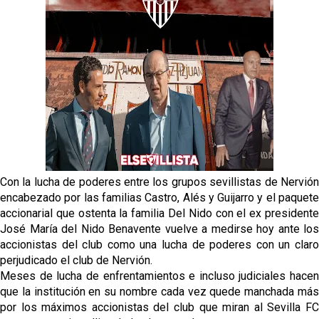
Opinión | "Carta abierta a Alberto Flores" por Rafa
García
El Sevilla oficializa el traspaso de Sow
Miguel Sierra: La temporada pasada se vio
reflejado que podemos tirar para delante y
trabajamos con ilusión
Diomande ya es madridista mientras Rodri agita el
mercado
Con la lucha de poderes entre los grupos sevillistas de Nervión
encabezado por las familias Castro, Alés y Guijarro y el paquete
accionarial que ostenta la familia Del Nido con el ex presidente
José María del Nido Benavente vuelve a medirse hoy ante los
accionistas del club como una lucha de poderes con un claro
perjudicado el club de Nervión.
Meses de lucha de enfrentamientos e incluso judiciales hacen
que la institución en su nombre cada vez quede manchada más
por los máximos accionistas del club que miran al Sevilla FC