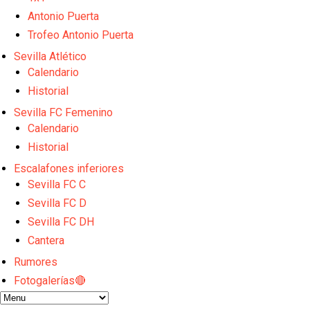
El Sevilla FC empieza a inscribir a los nuevos fichaj
Opinión | "Carta abierta a Alberto Flores" por Rafa G
Antonio Puerta
El Sevilla oficializa el traspaso de Sow
Trofeo Antonio Puerta
Miguel Sierra: La temporada pasada se vio reflejad
Sevilla Atlético
Diomande ya es madridista mientras Rodri agita el
Calendario
Historial
Sevilla FC Femenino
Calendario
Historial
Escalafones inferiores
Sevilla FC C
Sevilla FC D
Sevilla FC DH
Cantera
Rumores
Fotogalerías🔴