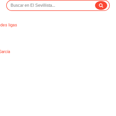
ndes ligas
García