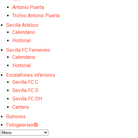
El Granada negocia con el Sevilla FC por Alberto Fl
Antonio Puerta
El Sevilla continúa con despidos y rechaza una ofer
El Sevilla FC cierra el fichaje de Robbie Ure
Trofeo Antonio Puerta
Crónica Pretemporada | Real Madrid 2-4 Sevilla FC
Sevilla Atlético
La revolución de José Ignacio Navarro en el Sevilla
Calendario
Historial
Sevilla FC Femenino
Calendario
Historial
Escalafones inferiores
Sevilla FC C
Sevilla FC D
Sevilla FC DH
Cantera
Rumores
Fotogalerías🔴