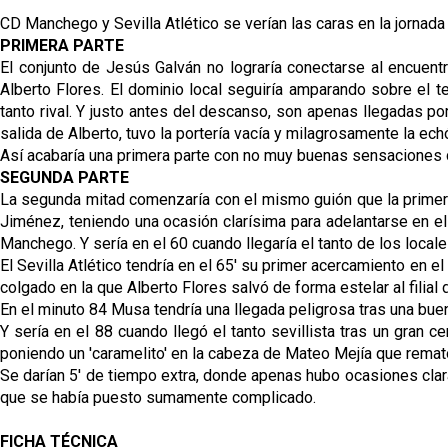
CD Manchego y Sevilla Atlético se verían las caras en la jornada
PRIMERA PARTE
El conjunto de Jesús Galván no lograría conectarse al encuentr
Alberto Flores. El dominio local seguiría amparando sobre el t
tanto rival. Y justo antes del descanso, son apenas llegadas por 
salida de Alberto, tuvo la portería vacía y milagrosamente la ech
Así acabaría una primera parte con no muy buenas sensaciones del 
SEGUNDA PARTE
La segunda mitad comenzaría con el mismo guión que la primera, 
Jiménez, teniendo una ocasión clarísima para adelantarse en el 
Manchego. Y sería en el 60 cuando llegaría el tanto de los local
El Sevilla Atlético tendría en el 65' su primer acercamiento en e
colgado en la que Alberto Flores salvó de forma estelar al filial 
En el minuto 84 Musa tendría una llegada peligrosa tras una buen
Y sería en el 88 cuando llegó el tanto sevillista tras un gran c
poniendo un 'caramelito' en la cabeza de Mateo Mejía que remat
Se darían 5' de tiempo extra, donde apenas hubo ocasiones clara
que se había puesto sumamente complicado.
FICHA TÉCNICA