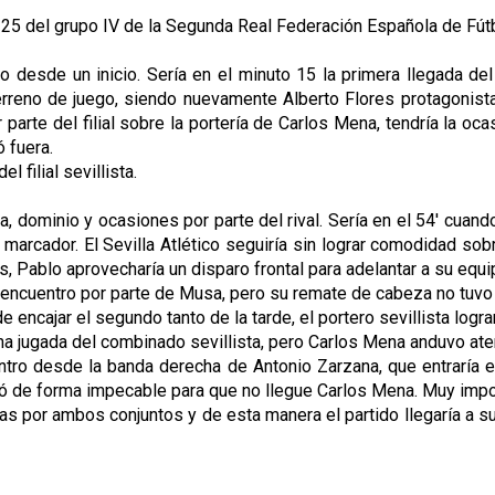
 25 del grupo IV de la Segunda Real Federación Española de Fútbo
o desde un inicio. Sería en el minuto 15 la primera llegada del
erreno de juego, siendo nuevamente Alberto Flores protagonista
parte del filial sobre la portería de Carlos Mena, tendría la oca
ó fuera.
filial sevillista.
dominio y ocasiones por parte del rival. Sería en el 54' cuando
marcador. El Sevilla Atlético seguiría sin lograr comodidad sob
es, Pablo aprovecharía un disparo frontal para adelantar a su eq
l encuentro por parte de Musa, pero su remate de cabeza no tuvo p
de encajar el segundo tanto de la tarde, el portero sevillista logr
a jugada del combinado sevillista, pero Carlos Mena anduvo atent
entro desde la banda derecha de Antonio Zarzana, que entraría en
ó de forma impecable para que no llegue Carlos Mena. Muy import
s por ambos conjuntos y de esta manera el partido llegaría a su 