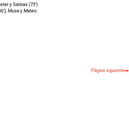
ter y Salinas (73').
(46'), Musa y Mateo.
p
Página siguiente➡️