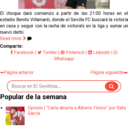
Nico Guillén:"Es importante que el equipo sea una
familia y se refleje en el campo"
El choque dará comienzo a partir de las 21:00 horas en el
estadio Benito Villamarín, donde el Sevilla FC buscará la victoria
El Sevilla oficializa el traspaso de Sow
en casa y seguir con la racha de victoria's en la liga y sumar un
nuevo derbi.
Miguel Sierra: La temporada pasada se vio
Read more
reflejado que podemos tirar para delante y
Comparte:
trabajamos con ilusión
Facebook
|
Twitter
|
Pinterest
|
Linkedin
|
OFICIAL | Alberto Flores se marcha traspasado al
Whatsapp
Granada CF
⬅️Página anterior
Página siguiente➡️
Popular de la semana
Opinión | "Carta abierta a Alberto Flores" por Rafa
García