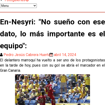
El Sevilla oficializa el traspaso de Sow
Miguel Sierra: La temporada pasada se vio
En-Nesyri: "No sueño con ese
reflejado que podemos tirar para delante y
trabajamos con ilusión
Diomande ya es madridista mientras Rodri agita el
dato, lo más importante es el
mercado
equipo":
OFICIAL | Juanlu se marcha al Bournemouth
Pedro Jesús Cabrera Huertas
abril 14, 2024
El delantero marroquí ha vuelto a ser uno de los protagonistas
Los posibles herederos del número 16 tras la
en la tarde de hoy, pues con su gol se abría el marcador en el
marcha de Juanlu
Gran Canaria.
Alberto Flores, muy cerca de convertirse en nuevo
jugador del Granada CF
El Granada negocia con el Sevilla FC por Alberto
Flores