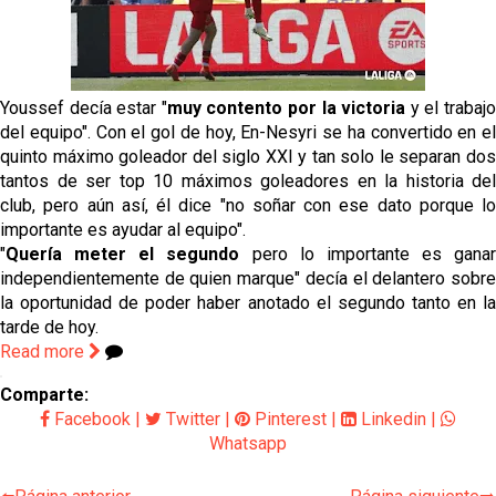
El Sevilla continúa con despidos y rechaza una
oferta de 420 millones por el club
El Sevilla mueve ficha por Robbie Ure: la opción 'A'
para el ataque nervionense
Youssef decía estar "
muy contento por la victoria
y el trabaj
del equipo". Con el gol de hoy, En-Nesyri se ha convertido en el
Crónica Pretemporada | Real Madrid 2-4 Sevilla FC
quinto máximo goleador del siglo XXI y tan solo le separan dos
Femenino
tantos de ser top 10 máximos goleadores en la historia del
club, pero aún así, él dice "no soñar con ese dato porque lo
La revolución de José Ignacio Navarro en el Sevilla
importante es ayudar al equipo".
FC
"
Quería meter el segundo
pero lo importante es ganar
independientemente de quien marque" decía el delantero sobre
Análisis | El Sevilla FC cierra una pretemporada de
la oportunidad de poder haber anotado el segundo tanto en la
contrastes antes del inicio de LaLiga
tarde de hoy.
Read more
Comparte:
Facebook
|
Twitter
|
Pinterest
|
Linkedin
|
Whatsapp