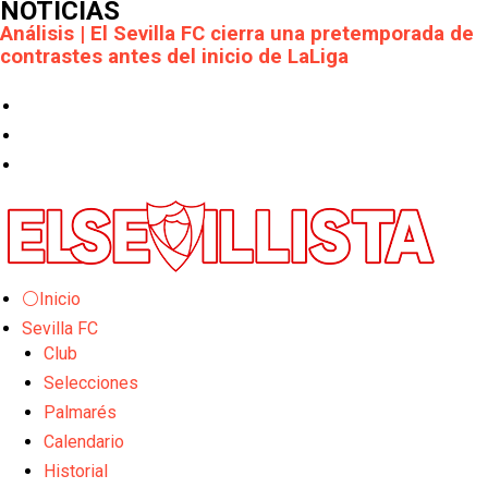
NOTICIAS
Análisis | El Sevilla FC cierra una pretemporada de
contrastes antes del inicio de LaLiga
Joan Jordán cerca de salir del Sevilla FC
Apuesta por la juventud y las ideas claras: el once
que perfila el Sevilla FC para el debut liguero
El Rayo Vallecano llega a la cita de Nervión con
derrota
Crónica Pretemporada | Xerez DFC 1-0 Sevilla
⚪Inicio
Atlético
Sevilla FC
Club
Crónica Pretemporada I Bayer Leverkusen 2-1
Selecciones
Sevilla FC
Palmarés
El Tribunal Superior de Justicia concede la
Calendario
cautelar a Isi Palazón
Historial