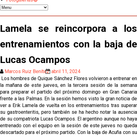
Oso es el siguiente en la lista para salir
El Sevilla FC oficializa la cesión de Rafa Mir al Aris
Lamela se reincorpora a los
de Salónica
entrenamientos con la baja de
Juanlu se marcha traspasado al Bournemouth
Lucas Ocampos
Emery quiere pescar en el Atleti , el Villareal ya
tiene nuevo portero y el Getafe mueve ficha... Las
Marcos Ruiz Benítez
abril 11, 2024
últimas novedades del mercado de La Liga
Los hombres de Quique Sánchez Flores volvieron a entrenar en
Vargas y Sow se incorporan al grupo en la sesión
la mañana de este jueves, en la tercera sesión de la semana
del martes
para preparar el partido del próximo domingo en Gran Canaria
frente a las Palmas. En la sesión hemos visto la gran noticia de
Odysseas Vlachodimos: “El objetivo es mejorar la
ver a Erik Lamela de vuelta en los entrenamientos tras superar
temporada pasada”
su gastroenteritis, pero también se ha hecho notar la ausencia
de su compatriota Lucas Ocampos. El argentino aunque no haya
El Sevilla FC empieza a inscribir a los nuevos
entrenado con el equipo en la sesión de este jueves no queda
fichajes
descartado para el próximo partido. Con la baja de Acuña con su