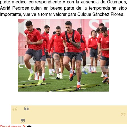
parte médico correspondiente y con la ausencia de Ocampos,
Opinión | "Carta abierta a Alberto Flores" por Rafa
Adriá Pedrosa quien en buena parte de la temporada ha sido
García
importante, vuelve a tomar valorar para Quique Sánchez Flores.
El Sevilla oficializa el traspaso de Sow
Miguel Sierra: La temporada pasada se vio
reflejado que podemos tirar para delante y
trabajamos con ilusión
Diomande ya es madridista mientras Rodri agita el
mercado