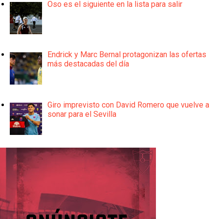
Oso es el siguiente en la lista para salir
Endrick y Marc Bernal protagonizan las ofertas
más destacadas del día
Giro imprevisto con David Romero que vuelve a
sonar para el Sevilla