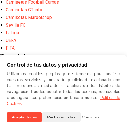
Camisetas Football Camas
Camisetas CT info
Camisetas Mardelshop
Sevilla FC
LaLiga
UEFA
FIFA
Translate
Control de tus datos y privacidad
Powered by
Translate
Utilizamos cookies propias y de terceros para analizar
Diseño web creado por
Erick
nuestros servicios y mostrarte publicidad relacionada con
©
ElSevillista.es - Información sobr
tus preferencias mediante el análisis de tus hábitos de
el Sevilla FC, Sevilla Atlético, Sevilla Femenino y su Cantera
navegación. Puedes aceptar todas las cookies, rechazarlas
-- --
2026
o configurar tus preferencias en base a nuestra
Política de
Cookies
.
Aceptar todas
Rechazar todas
Configurar