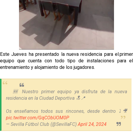
El Sevilla Juvenil A última detalles en Canarias para
su debut en la Cantalejo Province Cup
La cita ante el Espanyol a domicilio ya tiene horario
El dato que destaca a Agoumé entre las cinco
grandes ligas
Este Jueves ha presentado la nueva residencia para el.primer
Juanlu de vuelta a Sevilla para cerrar su fichaje a la
equipo que cuenta con todo tipo de instalaciones para el
Premier
entrenamiento y alojamiento de los jugadores.
🆕 Nuestro primer equipo ya disfruta de la nueva
residencia en la Ciudad Deportiva 🔝📍
Os enseñamos todos sus rincones, desde dentro ⤵️🎥
pic.twitter.com/GqCObUOM0P
— Sevilla Fútbol Club (@SevillaFC)
April 24, 2024