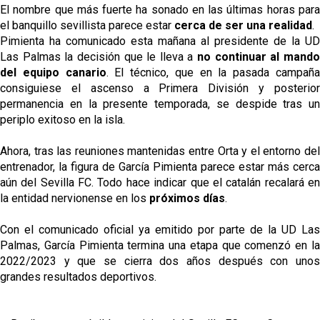
El Sevilla oficializa el traspaso de Sow
El nombre que más fuerte ha sonado en las últimas horas para
el banquillo sevillista parece estar
cerca de ser una realidad
.
Pimienta ha comunicado esta mañana al presidente de la UD
Miguel Sierra: La temporada pasada se vio
Las Palmas la decisión que le lleva a
no continuar al mand
reflejado que podemos tirar para delante y
del equipo canario
. El técnico, que en la pasada campañ
trabajamos con ilusión
consiguiese el ascenso a Primera División y posterior
Diomande ya es madridista mientras Rodri agita el
permanencia en la presente temporada, se despide tras un
mercado
periplo exitoso en la isla.
OFICIAL | Juanlu se marcha al Bournemouth
Ahora, tras las reuniones mantenidas entre Orta y el entorno del
entrenador, la figura de García Pimienta parece estar más cerca
aún del Sevilla FC. Todo hace indicar que el catalán recalará en
la entidad nervionense en los
próximos días
.
Con el comunicado oficial ya emitido por parte de la UD Las
Palmas, García Pimienta termina una etapa que comenzó en la
2022/2023 y que se cierra dos años después con unos
grandes resultados deportivos.