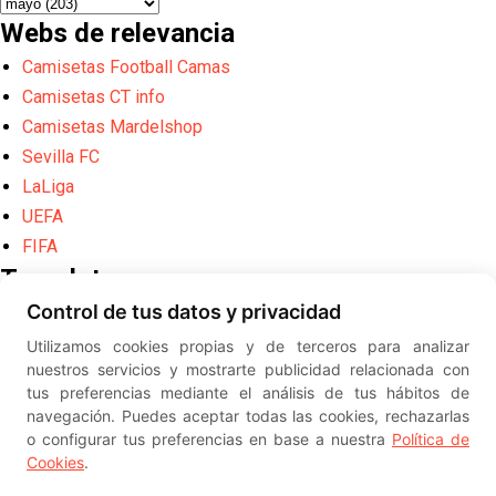
Webs de relevancia
Camisetas Football Camas
Camisetas CT info
Camisetas Mardelshop
Sevilla FC
LaLiga
UEFA
FIFA
Translate
Control de tus datos y privacidad
Powered by
Translate
Utilizamos cookies propias y de terceros para analizar
Diseño web creado por
Erick
nuestros servicios y mostrarte publicidad relacionada con
©
ElSevillista.es - Información sobr
tus preferencias mediante el análisis de tus hábitos de
el Sevilla FC, Sevilla Atlético, Sevilla Femenino y su Cantera
navegación. Puedes aceptar todas las cookies, rechazarlas
-- --
2026
o configurar tus preferencias en base a nuestra
Política de
Cookies
.