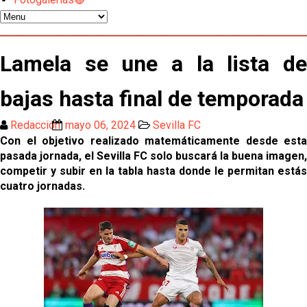
mercado
OFICIAL | Juanlu se marcha al Bournemouth
Lamela se une a la lista de
Los posibles herederos del número 16 tras la
bajas hasta final de temporada
marcha de Juanlu
Alberto Flores, muy cerca de convertirse en nuevo
Redacción
mayo 06, 2024
Sevilla FC
jugador del Granada CF
Con el objetivo realizado matemáticamente desde esta
pasada jornada, el Sevilla FC solo buscará la buena imagen,
El Granada negocia con el Sevilla FC por Alberto
competir y subir en la tabla hasta donde le permitan estás
Flores
cuatro jornadas.
El Sevilla continúa con despidos y rechaza una
oferta de 420 millones por el club
El Sevilla mueve ficha por Robbie Ure: la opción 'A'
para el ataque nervionense
Los contratiempos para García Plaza por la mala