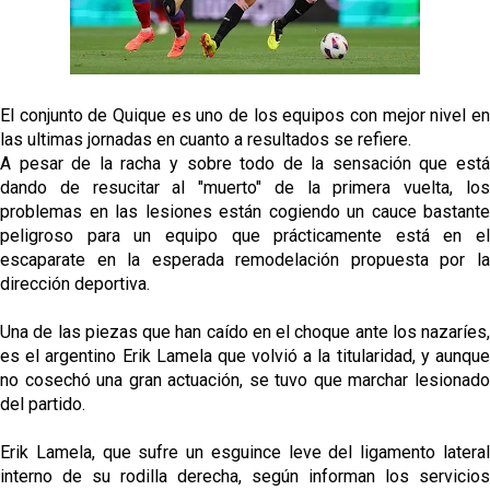
gestión de un inválido Consejo
El Sevilla C se queda en Tercera Federación
El conjunto de Quique es uno de los equipos con mejor nivel en
Análisis | El Sevilla FC cierra una pretemporada de
las ultimas jornadas en cuanto a resultados se refiere.
contrastes antes del inicio de LaLiga
A pesar de la racha y sobre todo de la sensación que está
dando de resucitar al "muerto" de la primera vuelta, los
Joan Jordán cerca de salir del Sevilla FC
problemas en las lesiones están cogiendo un cauce bastante
peligroso para un equipo que prácticamente está en el
Apuesta por la juventud y las ideas claras: el once
escaparate en la esperada remodelación propuesta por la
que perfila el Sevilla FC para el debut liguero
dirección deportiva.
Una de las piezas que han caído en el choque ante los nazaríes,
es el argentino Erik Lamela que volvió a la titularidad, y aunque
no cosechó una gran actuación, se tuvo que marchar lesionado
del partido.
Erik Lamela, que sufre un esguince leve del ligamento lateral
interno de su rodilla derecha, según informan los servicios