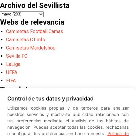
Archivo del Sevillista
Webs de relevancia
Camisetas Football Camas
Camisetas CT info
Camisetas Mardelshop
Sevilla FC
LaLiga
UEFA
FIFA
Translate
Control de tus datos y privacidad
Powered by
Translate
Utilizamos cookies propias y de terceros para analizar
Diseño web creado por
Erick
nuestros servicios y mostrarte publicidad relacionada con
©
ElSevillista.es - Información sobr
tus preferencias mediante el análisis de tus hábitos de
el Sevilla FC, Sevilla Atlético, Sevilla Femenino y su Cantera
navegación. Puedes aceptar todas las cookies, rechazarlas
-- --
2026
o configurar tus preferencias en base a nuestra
Política de