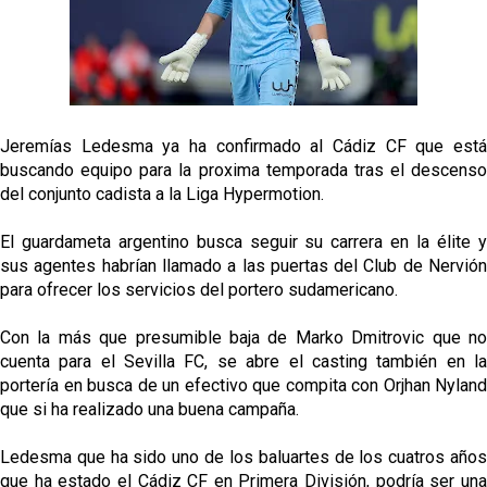
Oso es el siguiente en la lista para salir
Banquillos confirmados: así queda la cantera del
Jeremías Ledesma ya ha confirmado al Cádiz CF que está
Sevilla Femenino para la 2026/27
buscando equipo para la proxima temporada tras el descenso
del conjunto cadista a la Liga Hypermotion.
Celta y Rayo agitan el mercado de La Liga
El guardameta argentino busca seguir su carrera en la élite y
sus agentes habrían llamado a las puertas del Club de Nervión
Previa | El Sevilla FC cierra la pretemporada con el
para ofrecer los servicios del portero sudamericano.
exigente choque ante el Bayer Leverkusen
Con la más que presumible baja de Marko Dmitrovic que no
cuenta para el Sevilla FC, se abre el casting también en la
portería en busca de un efectivo que compita con Orjhan Nyland
que si ha realizado una buena campaña.
Ledesma que ha sido uno de los baluartes de los cuatros años
que ha estado el Cádiz CF en Primera División, podría ser una