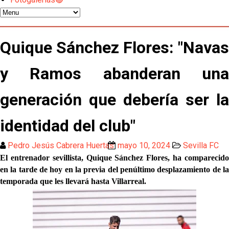
Emery quiere pescar en el Atleti , el Villareal ya
tiene nuevo portero y el Getafe mueve ficha... Las
últimas novedades del mercado de La Liga
Vargas y Sow se incorporan al grupo en la sesión
Quique Sánchez Flores: "Navas
del martes
y Ramos abanderan una
Odysseas Vlachodimos: “El objetivo es mejorar la
temporada pasada”
generación que debería ser la
El Sevilla FC empieza a inscribir a los nuevos
fichajes
identidad del club"
Opinión | "Carta abierta a Alberto Flores" por Rafa
Pedro Jesús Cabrera Huertas
mayo 10, 2024
Sevilla FC
García
El entrenador sevillista, Quique Sánchez Flores, ha comparecido
Análisis I Quién es y cómo juega Fran González
en la tarde de hoy en la previa del penúltimo desplazamiento de la
temporada que les llevará hasta Villarreal.
Endrick y Marc Bernal protagonizan las ofertas más
destacadas del día