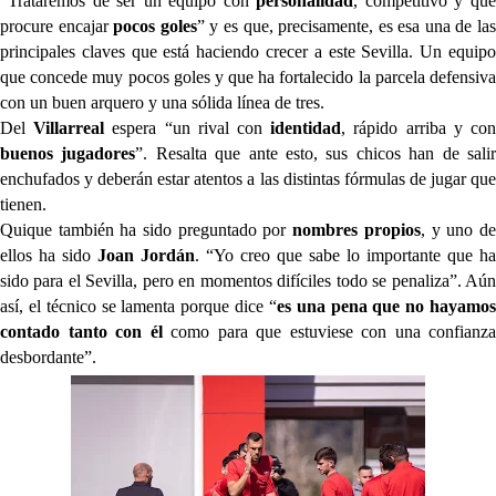
“Trataremos de ser un equipo con
personalidad
, competitivo y qu
procure encajar
pocos goles
” y es que, precisamente, es esa una de la
principales claves que está haciendo crecer a este Sevilla. Un equipo
que concede muy pocos goles y que ha fortalecido la parcela defensiva
con un buen arquero y una sólida línea de tres.
Del
Villarreal
espera “un rival con
identidad
, rápido arriba y co
buenos jugadores
”. Resalta que ante esto, sus chicos han de sali
enchufados y deberán estar atentos a las distintas fórmulas de jugar que
tienen.
Quique también ha sido preguntado por
nombres propios
, y uno d
ellos ha sido
Joan Jordán
. “Yo creo que sabe lo importante que ha
sido para el Sevilla, pero en momentos difíciles todo se penaliza”. Aún
así, el técnico se lamenta porque dice “
es una pena que no hayamo
contado tanto con él
como para que estuviese con una confianza
desbordante”.