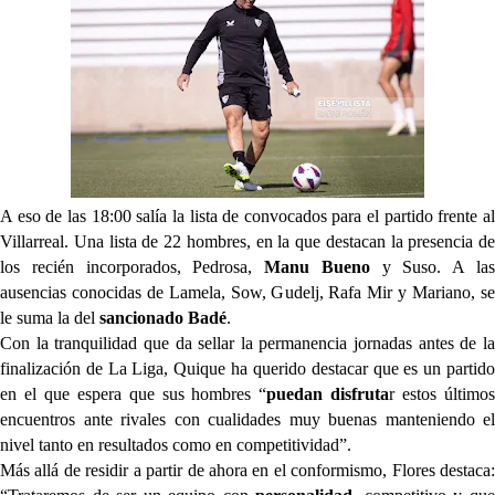
El Sevilla Juvenil A última detalles en Canarias para
su debut en la Cantalejo Province Cup
La cita ante el Espanyol a domicilio ya tiene horario
El dato que destaca a Agoumé entre las cinco
grandes ligas
A eso de las 18:00 salía la lista de convocados para el partido frente al
Alberto Flores, muy cerca de convertirse en nuevo
jugador del Granada CF
Villarreal. Una lista de 22 hombres, en la que destacan la presencia de
los recién incorporados, Pedrosa,
Manu Bueno
y Suso. A la
ausencias conocidas de Lamela, Sow, Gudelj, Rafa Mir y Mariano, se
le suma la del
sancionado Badé
.
Con la tranquilidad que da sellar la permanencia jornadas antes de la
finalización de La Liga, Quique ha querido destacar que es un partido
en el que espera que sus hombres “
puedan disfruta
r estos último
encuentros ante rivales con cualidades muy buenas manteniendo el
nivel tanto en resultados como en competitividad”.
Más allá de residir a partir de ahora en el conformismo, Flores destaca: