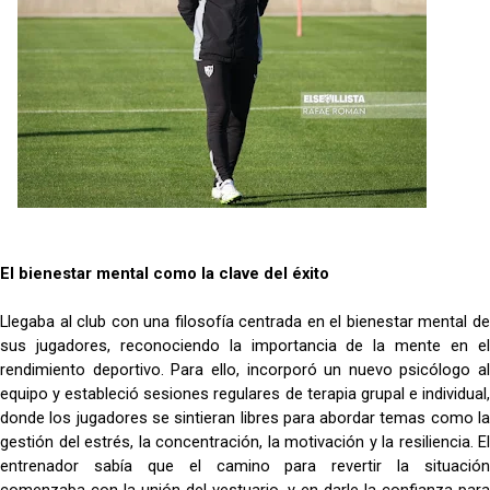
mercado
OFICIAL | Juanlu se marcha al Bournemouth
El Sevilla FC trabaja en la contratación de George
Ilenikhena
Joan Jordán podría tener al Estrela Amadora como
destino este lunes
El Sevilla FC Femenino ya conoce su rival para
El bienestar mental como la clave del éxito
semifinales
Llegaba al club con una filosofía centrada en el bienestar mental de
sus jugadores, reconociendo la importancia de la mente en el
rendimiento deportivo. Para ello, incorporó un nuevo psicólogo al
equipo y estableció sesiones regulares de terapia grupal e individual,
donde los jugadores se sintieran libres para abordar temas como la
gestión del estrés, la concentración, la motivación y la resiliencia. El
entrenador sabía que el camino para revertir la situación