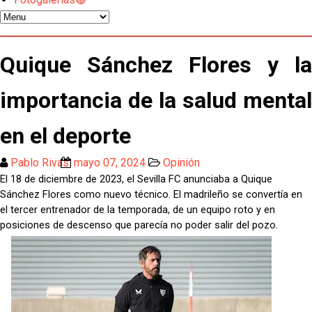
Previa | El Sevilla FC cierra la pretemporada con el
exigente choque ante el Bayer Leverkusen
El Sevilla pone sus ojos en Ellyes Skhiri
Quique Sánchez Flores y la
Patrick Mercado no jugará en el Sevilla FC
importancia de la salud mental
en el deporte
El Sevilla FC pregunta al Atlético de Madrid por la
situación de Iker Luque
Pablo Rivas
mayo 07, 2024
Opinión
Nico Guillén:"Es importante que el equipo sea una
El 18 de diciembre de 2023, el Sevilla FC anunciaba a Quique
familia y se refleje en el campo"
Sánchez Flores como nuevo técnico. El madrileño se convertía en
el tercer entrenador de la temporada, de un equipo roto y en
El Sevilla oficializa el traspaso de Sow
.
posiciones de descenso que parecía no poder salir del pozo
Miguel Sierra: La temporada pasada se vio
reflejado que podemos tirar para delante y
trabajamos con ilusión
Diomande ya es madridista mientras Rodri agita el