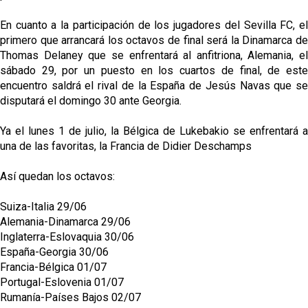
jugador del Granada CF
En cuanto a la participación de los jugadores del Sevilla FC, el
El Granada negocia con el Sevilla FC por Alberto
primero que arrancará los octavos de final será la Dinamarca de
Flores
Thomas Delaney que se enfrentará al anfitriona, Alemania, el
sábado 29, por un puesto en los cuartos de final, de este
IDV reclama dinero al Sevilla por Mercado
encuentro saldrá el rival de la España de Jesús Navas que se
disputará el domingo 30 ante Georgia.
El Sevilla FC cierra el fichaje de Robbie Ure
Ya el lunes 1 de julio, la Bélgica de Lukebakio se enfrentará a
una de las favoritas, la Francia de Didier Deschamps
Crónica Pretemporada | Real Madrid 2-4 Sevilla FC
Así quedan los octavos:
Femenino
Suiza-Italia 29/06
Alemania-Dinamarca 29/06
Inglaterra-Eslovaquia 30/06
España-Georgia 30/06
Francia-Bélgica 01/07
Portugal-Eslovenia 01/07
Rumanía-Países Bajos 02/07