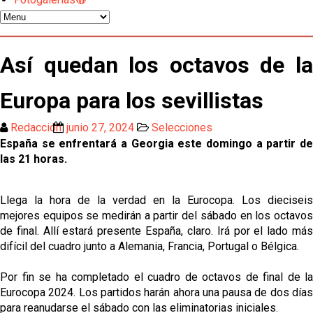
El Sevilla FC pregunta al Atlético de Madrid por la
situación de Iker Luque
Nico Guillén:"Es importante que el equipo sea una
Así quedan los octavos de la
familia y se refleje en el campo"
El Sevilla oficializa el traspaso de Sow
Europa para los sevillistas
Redacción
junio 27, 2024
Selecciones
Miguel Sierra: La temporada pasada se vio
España se enfrentará a Georgia este domingo a partir de
reflejado que podemos tirar para delante y
las 21 horas.
trabajamos con ilusión
Diomande ya es madridista mientras Rodri agita el
mercado
Llega la hora de la verdad en la Eurocopa. Los dieciseis
mejores equipos se medirán a partir del sábado en los octavos
OFICIAL | Juanlu se marcha al Bournemouth
de final. Allí estará presente España, claro. Irá por el lado más
difícil del cuadro junto a Alemania, Francia, Portugal o Bélgica.
Los posibles herederos del número 16 tras la
Por fin se ha completado el cuadro de octavos de final de la
marcha de Juanlu
Eurocopa 2024. Los partidos harán ahora una pausa de dos días
para reanudarse el sábado con las eliminatorias iniciales.
Alberto Flores, muy cerca de convertirse en nuevo