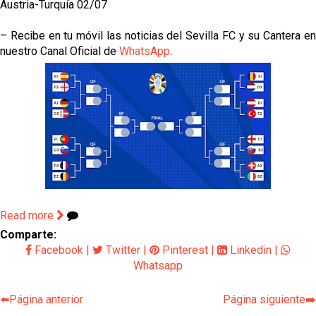
Austria-Turquía 02/07
– Recibe en tu móvil las noticias del Sevilla FC y su Cantera en
nuestro Canal Oficial de
WhatsApp
.
Read more
Comparte:
Facebook
|
Twitter
|
Pinterest
|
Linkedin
|
Whatsapp
⬅️Página anterior
Página siguiente➡️