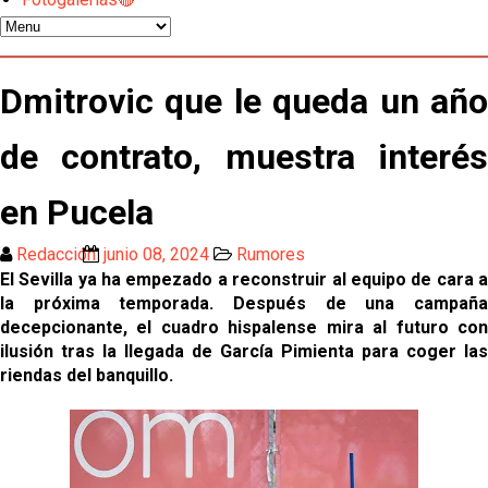
Sow muy cerca de cerrar su traspaso al Genoa
Oso es el siguiente en la lista para salir
Dmitrovic que le queda un año
El Sevilla FC oficializa la cesión de Rafa Mir al Aris
de contrato, muestra interés
de Salónica
en Pucela
Juanlu se marcha traspasado al Bournemouth
Redacción
junio 08, 2024
Rumores
El Sevilla ya ha empezado a reconstruir al equipo de cara a
Emery quiere pescar en el Atleti , el Villareal ya
la próxima temporada. Después de una campaña
tiene nuevo portero y el Getafe mueve ficha... Las
últimas novedades del mercado de La Liga
decepcionante, el cuadro hispalense mira al futuro con
Vargas y Sow se incorporan al grupo en la sesión
ilusión tras la llegada de García Pimienta para coger las
del martes
riendas del banquillo.
Odysseas Vlachodimos: “El objetivo es mejorar la
temporada pasada”