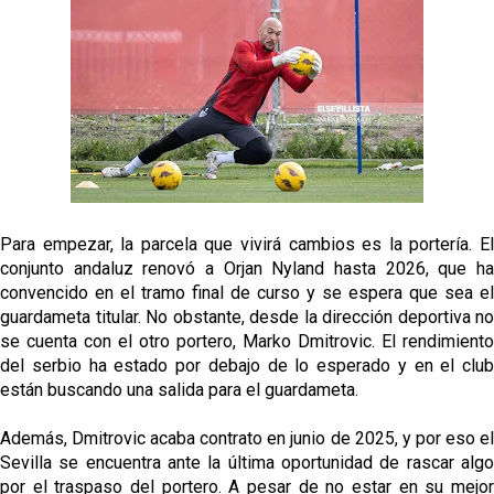
El Sevilla FC empieza a inscribir a los nuevos
fichajes
Opinión | "Carta abierta a Alberto Flores" por Rafa
García
El Sevilla oficializa el traspaso de Sow
Miguel Sierra: La temporada pasada se vio
reflejado que podemos tirar para delante y
Para empezar, la parcela que vivirá cambios es la portería. El
trabajamos con ilusión
conjunto andaluz renovó a Orjan Nyland hasta 2026, que ha
Diomande ya es madridista mientras Rodri agita el
convencido en el tramo final de curso y se espera que sea el
mercado
guardameta titular. No obstante, desde la dirección deportiva no
se cuenta con el otro portero, Marko Dmitrovic. El rendimiento
del serbio ha estado por debajo de lo esperado y en el club
están buscando una salida para el guardameta.
Además, Dmitrovic acaba contrato en junio de 2025, y por eso el
Sevilla se encuentra ante la última oportunidad de rascar algo
por el traspaso del portero. A pesar de no estar en su mejor