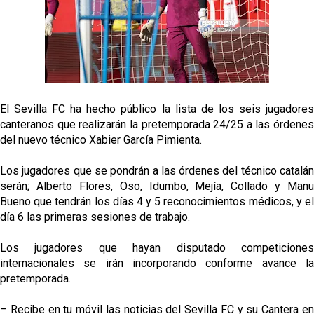
El Sevilla FC empieza a inscribir a los nuevos
fichajes
Opinión | "Carta abierta a Alberto Flores" por Rafa
García
El Sevilla oficializa el traspaso de Sow
El Sevilla FC ha hecho público la lista de los seis jugadores
canteranos que realizarán la pretemporada 24/25 a las órdenes
Miguel Sierra: La temporada pasada se vio
del nuevo técnico Xabier García Pimienta.
reflejado que podemos tirar para delante y
trabajamos con ilusión
Los jugadores que se pondrán a las órdenes del técnico catalán
serán; Alberto Flores, Oso, Idumbo, Mejía, Collado y Manu
Bueno que tendrán los días 4 y 5 reconocimientos médicos, y el
día 6 las primeras sesiones de trabajo.
Los jugadores que hayan disputado competiciones
internacionales se irán incorporando conforme avance la
pretemporada.
– Recibe en tu móvil las noticias del Sevilla FC y su Cantera en