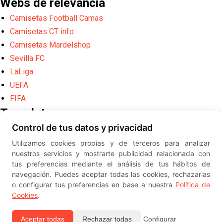
Webs de relevancia
Camisetas Football Camas
Camisetas CT info
Camisetas Mardelshop
Sevilla FC
LaLiga
UEFA
FIFA
Translate
Control de tus datos y privacidad
Powered by
Translate
Utilizamos cookies propias y de terceros para analizar
Diseño web creado por
Erick
nuestros servicios y mostrarte publicidad relacionada con
©
ElSevillista.es - Información sobr
tus preferencias mediante el análisis de tus hábitos de
el Sevilla FC, Sevilla Atlético, Sevilla Femenino y su Cantera
navegación. Puedes aceptar todas las cookies, rechazarlas
-- --
2026
o configurar tus preferencias en base a nuestra
Política de
Cookies
.
Aceptar todas
Rechazar todas
Configurar