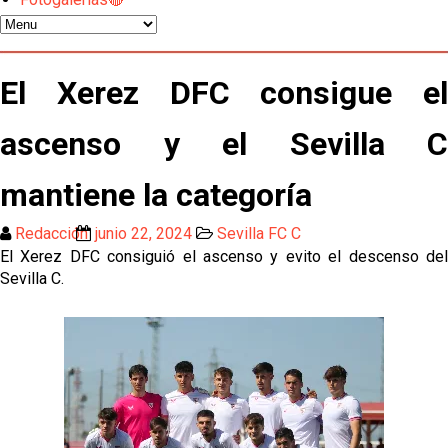
Miguel Sierra: La temporada pasada se vio
reflejado que podemos tirar para delante y
El Xerez DFC consigue el
trabajamos con ilusión
Diomande ya es madridista mientras Rodri agita el
ascenso y el Sevilla C
mercado
mantiene la categoría
OFICIAL | Juanlu se marcha al Bournemouth
Redacción
junio 22, 2024
Sevilla FC C
Los posibles herederos del número 16 tras la
El Xerez DFC consiguió el ascenso y evito el descenso del
marcha de Juanlu
Sevilla C.
Alberto Flores, muy cerca de convertirse en nuevo
jugador del Granada CF
El Granada negocia con el Sevilla FC por Alberto
Flores
El Sevilla continúa con despidos y rechaza una