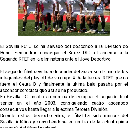
oferta de 420 millones por el club
El Sevilla mueve ficha por Robbie Ure: la opción 'A'
para el ataque nervionense
Crónica Pretemporada | Real Madrid 2-4 Sevilla FC
Femenino
El Sevilla FC C se ha salvado del descenso a la División de
La revolución de José Ignacio Navarro en el Sevilla
Honor Senior tras conseguir el Xerez DFC el ascenso a la
FC
Segunda RFEF en la eliminatoria ante el Jove Deportivo.
Análisis | El Sevilla FC cierra una pretemporada de
El segundo filial sevillista dependía del ascenso de uno de los
contrastes antes del inicio de LaLiga
integrantes del play off de su grupo X de la tercera RFEF, que no
fuera el Ceuta B y finalmente la ultima bala pasaba por el
ascensor xerecista que así se ha producido.
En Sevilla FC, amplió su nómina de equipos el segundo filial
senior en el año 2003, consiguiendo cuatro ascensos
consecutivos hasta llegar a la extinta Tercera División.
Durante estos dieciocho años, el filial ha sido mimbre del
Sevilla Atlético y convirtiéndose en un fijo de la actual quinta