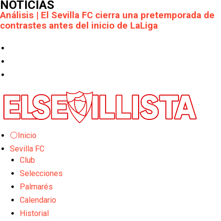
NOTICIAS
Análisis | El Sevilla FC cierra una pretemporada de
contrastes antes del inicio de LaLiga
Joan Jordán cerca de salir del Sevilla FC
Apuesta por la juventud y las ideas claras: el once
que perfila el Sevilla FC para el debut liguero
El Rayo Vallecano llega a la cita de Nervión con
derrota
Crónica Pretemporada | Xerez DFC 1-0 Sevilla
⚪Inicio
Atlético
Sevilla FC
Club
Crónica Pretemporada I Bayer Leverkusen 2-1
Selecciones
Sevilla FC
Palmarés
El Tribunal Superior de Justicia concede la
Calendario
cautelar a Isi Palazón
Historial