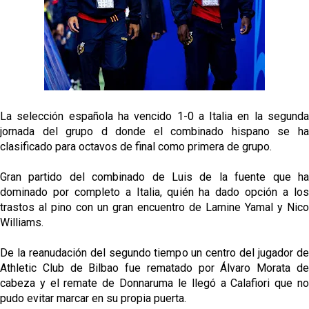
oferta de 420 millones por el club
El Sevilla mueve ficha por Robbie Ure: la opción 'A'
para el ataque nervionense
Crónica Pretemporada | Real Madrid 2-4 Sevilla FC
Femenino
La selección española ha vencido 1-0 a Italia en la segunda
La revolución de José Ignacio Navarro en el Sevilla
jornada del grupo d donde el combinado hispano se ha
FC
clasificado para octavos de final como primera de grupo.
Análisis | El Sevilla FC cierra una pretemporada de
Gran partido del combinado de Luis de la fuente que ha
contrastes antes del inicio de LaLiga
dominado por completo a Italia, quién ha dado opción a los
trastos al pino con un gran encuentro de Lamine Yamal y Nico
Williams.
De la reanudación del segundo tiempo un centro del jugador de
Athletic Club de Bilbao fue rematado por Álvaro Morata de
cabeza y el remate de Donnaruma le llegó a Calafiori que no
pudo evitar marcar en su propia puerta.