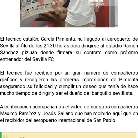
fichajes
Opinión | "Carta abierta a Alberto Flores" por Rafa
García
El Sevilla oficializa el traspaso de Sow
El técnico catalán, García Pimienta, ha llegado al aeropuerto de
Sevilla al filo de las 21:30 horas para dirigirse al estadio Ramón
Sánchez pizjuán donde firmara su contrato como próximo
Miguel Sierra: La temporada pasada se vio
entrenador del Sevilla FC.
reflejado que podemos tirar para delante y
trabajamos con ilusión
El técnico fue recibido por un gran número de compañeros
Diomande ya es madridista mientras Rodri agita el
gráficos y recogieron las primeras impresiones de Pimienta
mercado
asegurando su felicidad y cumplir un deseo que tenía de hace
mucho tiempo de dirigir y ser el dueño del banquillo sevillista.
A continuación acompañamos el vídeo de nuestros compañeros
Máximo Ramírez y Jesús Galiano que han recibido aquí que en
el recibidor del aeropuerto internacional de San Pablo.