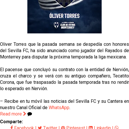
fichajes
Opinión | "Carta abierta a Alberto Flores" por Rafa
García
El Sevilla oficializa el traspaso de Sow
Oliver Torres que la pasada semana se despedía con honores
Miguel Sierra: La temporada pasada se vio
del Sevilla FC, ha sido anunciado como jugador del Rayados de
reflejado que podemos tirar para delante y
Monterrey para disputar la próxima temporada la liga mexicana.
trabajamos con ilusión
Diomande ya es madridista mientras Rodri agita el
El pacense que concluyó su contrato con la entidad de Nervión,
mercado
cruza el charco y se verá con su antiguo compañero, Tecatito
Corona, que fue traspasado la pasada temporada tras no rendir
lo esperado en Nervión.
– Recibe en tu móvil las noticias del Sevilla FC y su Cantera en
nuestro Canal Oficial de
WhatsApp
.
Read more
Comparte:
Facebook
|
Twitter
|
Pinterest
|
Linkedin
|