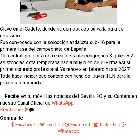
Luis García Plaza: No sufrir ya es un paso adelante
El Sevilla FC plantea ampliar hasta cinco fichajes
más antes del cierre
Clave en el Cadete, donde ha demostrado su valía para ser
renovado.
Djibril Sow pone rumbo a Italia para firmar su nuevo
Fue convocado con la selección andaluza sub-16 para la
contrato con el Genoa
primera fase del campeonato de España.
Un central que por arriba crea bastante peligro,sus 3 goles y 2
Crónica Pretemporada | Xerez DFC 1-0 Sevilla
asistencias esta temporada habla muy bien de él.Firma así su
Atlético
primer contrato profesional. Ya renovó en febrero hasta 2027.
Todo hace indicar que contará con ficha del Juvenil LN para la
próxima temporada.
– Recibe en tu móvil las noticias del Sevilla FC y su Cantera en
nuestro Canal Oficial de
WhatsApp
.
Read more
Comparte:
Facebook
|
Twitter
|
Pinterest
|
Linkedin
|
Whatsapp