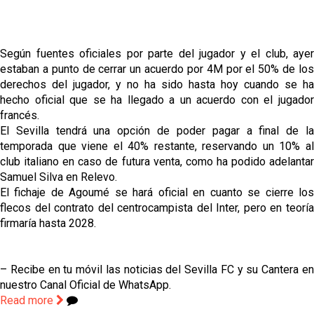
Los contratiempos para García Plaza por la mala
gestión de un inválido Consejo
El Sevilla C se queda en Tercera Federación
Según fuentes oficiales por parte del jugador y el club, ayer
estaban a punto de cerrar un acuerdo por 4M por el 50% de los
derechos del jugador, y no ha sido hasta hoy cuando se ha
Análisis | El Sevilla FC cierra una pretemporada de
hecho oficial que se ha llegado a un acuerdo con el jugador
contrastes antes del inicio de LaLiga
francés.
El Sevilla tendrá una opción de poder pagar a final de la
Joan Jordán cerca de salir del Sevilla FC
temporada que viene el 40% restante, reservando un 10% al
club italiano en caso de futura venta, como ha podido adelantar
Samuel Silva en Relevo.
El fichaje de Agoumé se hará oficial en cuanto se cierre los
flecos del contrato del centrocampista del Inter, pero en teoría
firmaría hasta 2028.
– Recibe en tu móvil las noticias del Sevilla FC y su Cantera en
nuestro Canal Oficial de WhatsApp.
Read more