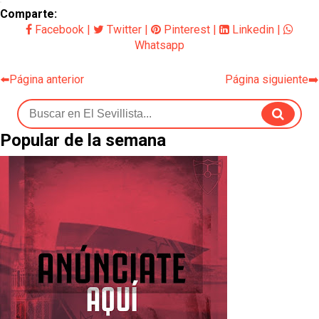
Comparte:
Facebook
|
Twitter
|
Pinterest
|
Linkedin
|
Whatsapp
⬅️Página anterior
Página siguiente➡️
Popular de la semana