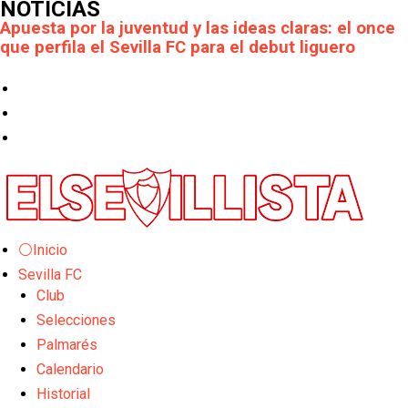
NOTICIAS
Apuesta por la juventud y las ideas claras: el once
que perfila el Sevilla FC para el debut liguero
El Rayo Vallecano llega a la cita de Nervión con
derrota
Crónica Pretemporada | Xerez DFC 1-0 Sevilla
Atlético
Crónica Pretemporada I Bayer Leverkusen 2-1
Sevilla FC
⚪Inicio
El Tribunal Superior de Justicia concede la
Sevilla FC
cautelar a Isi Palazón
Club
Banquillos confirmados: así queda la cantera del
Selecciones
Sevilla Femenino para la 2026/27
Palmarés
Calendario
Celta y Rayo agitan el mercado de La Liga
Historial