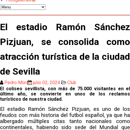
Flores
El Sevilla continúa con despidos y rechaza una
oferta de 420 millones por el club
El estadio Ramón Sánchez
El Sevilla mueve ficha por Robbie Ure: la opción 'A'
Pizjuan, se consolida como
para el ataque nervionense
Los contratiempos para García Plaza por la mala
atracción turística de la ciudad
gestión de un inválido Consejo
de Sevilla
El Sevilla C se queda en Tercera Federación
Pedro Morón
julio 02, 2024
Club
El coliseo sevillista, con más de 75.000 visitantes en el
Atlético y Getafe agitan el mercado de LaLiga
último año, se convierte en unos de los reclamos
turísticos de nuestra ciudad.
Luis García Plaza: No sufrir ya es un paso adelante
El estadio Ramón Sánchez Pizjuan, es uno de los
feudos con más historia del futbol español, ya que ha
albergado múltiples citas tanto nacionales como
El Sevilla FC plantea ampliar hasta cinco fichajes
continentales, habiendo sido sede del Mundial que