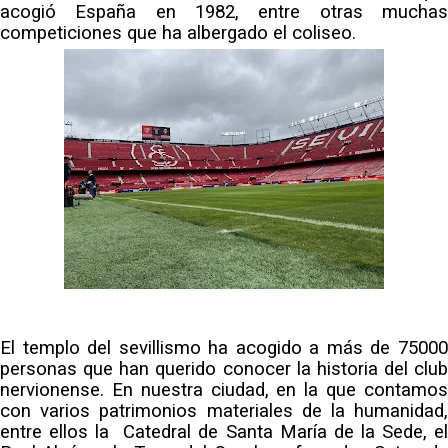
más antes del cierre
acogió España en 1982, entre otras muchas
competiciones que ha albergado el coliseo.
Djibril Sow pone rumbo a Italia para firmar su nuevo
contrato con el Genoa
Crónica Pretemporada | Xerez DFC 1-0 Sevilla
Atlético
Crónica Pretemporada I Bayer Leverkusen 2-1
Sevilla FC
El Tribunal Superior de Justicia concede la
cautelar a Isi Palazón
El templo del sevillismo ha acogido a más de 75000
personas que han querido conocer la historia del club
nervionense. En nuestra ciudad, en la que contamos
con varios patrimonios materiales de la humanidad,
entre ellos la Catedral de Santa María de la Sede, el