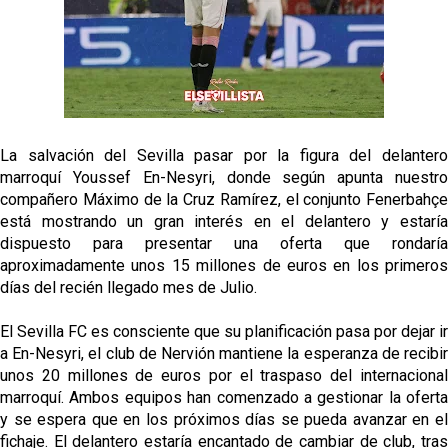
Vargas y Sow se incorporan al grupo en la sesión
del martes
Odysseas Vlachodimos: “El objetivo es mejorar la
temporada pasada”
El Sevilla FC empieza a inscribir a los nuevos
fichajes
La salvación del Sevilla pasar por la figura del delantero
marroquí Youssef En-Nesyri, donde según apunta nuestro
Opinión | "Carta abierta a Alberto Flores" por Rafa
compañero Máximo de la Cruz Ramírez, el conjunto Fenerbahçe
García
está mostrando un gran interés en el delantero y estaría
dispuesto para presentar una oferta que rondaría
aproximadamente unos 15 millones de euros en los primeros
días del recién llegado mes de Julio.
El Sevilla FC es consciente que su planificación pasa por dejar ir
a En-Nesyri, el club de Nervión mantiene la esperanza de recibir
unos 20 millones de euros por el traspaso del internacional
marroquí. Ambos equipos han comenzado a gestionar la oferta
y se espera que en los próximos días se pueda avanzar en el
fichaje. El delantero estaría encantado de cambiar de club, tras