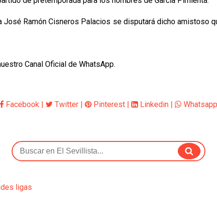
o partido de pretemporada para los hombres de García Pimienta.
tiva José Ramón Cisneros Palacios se disputará dicho amistoso q
 nuestro Canal Oficial de WhatsApp.
Facebook
|
Twitter
|
Pinterest
|
Linkedin
|
Whatsap
ndes ligas