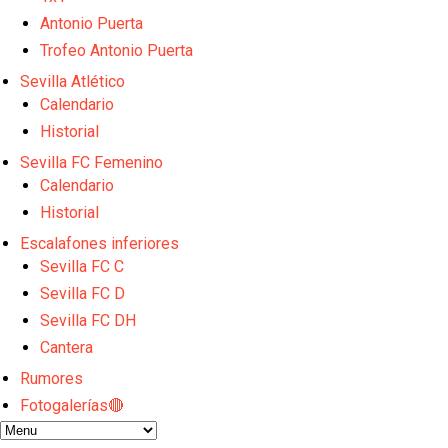
El Sevilla FC plantea ampliar hasta cinco fichajes m
Djibril Sow pone rumbo a Italia para firmar su nuev
Antonio Puerta
Kochorashvili, seria opción para reforzar el centro 
Trofeo Antonio Puerta
Sow muy cerca de cerrar su traspaso al Genoa
Sevilla Atlético
Oso es el siguiente en la lista para salir
Calendario
Banquillos confirmados: así queda la cantera del S
Historial
Sevilla FC Femenino
Calendario
Historial
Escalafones inferiores
Sevilla FC C
Sevilla FC D
Sevilla FC DH
Cantera
Rumores
Fotogalerías🔴