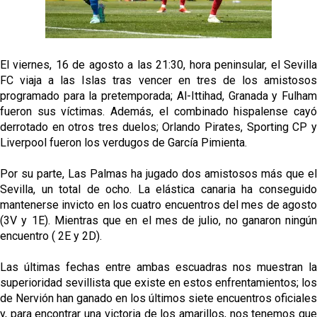
Sow muy cerca de cerrar su traspaso al Genoa
Oso es el siguiente en la lista para salir
El viernes, 16 de agosto a las 21:30, hora peninsular, el Sevilla
FC viaja a las Islas tras vencer en tres de los amistosos
Banquillos confirmados: así queda la cantera del
programado para la pretemporada; Al-Ittihad, Granada y Fulham
Sevilla Femenino para la 2026/27
fueron sus víctimas. Además, el combinado hispalense cayó
derrotado en otros tres duelos; Orlando Pirates, Sporting CP y
Celta y Rayo agitan el mercado de La Liga
Liverpool fueron los verdugos de García Pimienta.
Por su parte, Las Palmas ha jugado dos amistosos más que el
Previa | El Sevilla FC cierra la pretemporada con el
Sevilla, un total de ocho. La elástica canaria ha conseguido
exigente choque ante el Bayer Leverkusen
mantenerse invicto en los cuatro encuentros del mes de agosto
(3V y 1E). Mientras que en el mes de julio, no ganaron ningún
encuentro ( 2E y 2D).
Las últimas fechas entre ambas escuadras nos muestran la
superioridad sevillista que existe en estos enfrentamientos; los
de Nervión han ganado en los últimos siete encuentros oficiales
y, para encontrar una victoria de los amarillos, nos tenemos que