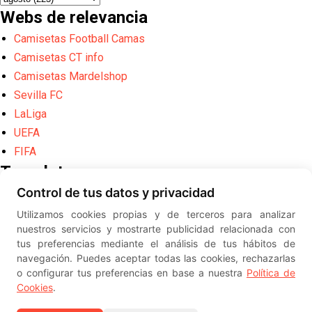
Webs de relevancia
Camisetas Football Camas
Camisetas CT info
Camisetas Mardelshop
Sevilla FC
LaLiga
UEFA
FIFA
Translate
Control de tus datos y privacidad
Powered by
Translate
Utilizamos cookies propias y de terceros para analizar
Diseño web creado por
Erick
nuestros servicios y mostrarte publicidad relacionada con
©
ElSevillista.es - Información sobr
tus preferencias mediante el análisis de tus hábitos de
el Sevilla FC, Sevilla Atlético, Sevilla Femenino y su Cantera
navegación. Puedes aceptar todas las cookies, rechazarlas
-- --
2026
o configurar tus preferencias en base a nuestra
Política de
Cookies
.