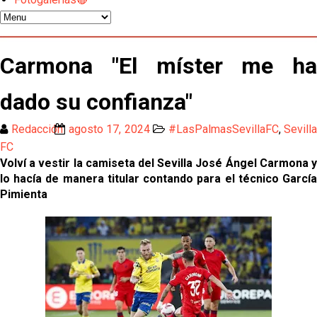
Odysseas Vlachodimos: “El objetivo es mejorar la
temporada pasada”
El Sevilla FC empieza a inscribir a los nuevos
Carmona "El míster me ha
fichajes
Opinión | "Carta abierta a Alberto Flores" por Rafa
dado su confianza"
García
Redacción
agosto 17, 2024
#LasPalmasSevillaFC
,
Sevilla
Análisis I Quién es y cómo juega Fran González
FC
Volví a vestir la camiseta del Sevilla José Ángel Carmona y
lo hacía de manera titular contando para el técnico García
Endrick y Marc Bernal protagonizan las ofertas más
Pimienta
destacadas del día
El Sevilla Juvenil A última detalles en Canarias para
su debut en la Cantalejo Province Cup
La cita ante el Espanyol a domicilio ya tiene horario