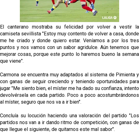
El dato que destaca a Agoumé entre las cinco
grandes ligas
Juanlu de vuelta a Sevilla para cerrar su fichaje a la
Premier
El canterano mostraba su felicidad por volver a vestir la
camiseta sevillista "Estoy muy contento de volver a casa, donde
El Granada negocia con el Sevilla FC por Alberto
me he criado y donde quiero estar. Veníamos a por los tres
Flores
puntos y nos vamos con un sabor agridulce. Aún tenemos que
mejorar cosas, porque este punto lo haremos bueno la semana
El Sevilla continúa con despidos y rechaza una
que viene".
oferta de 420 millones por el club
Carmona se encuentra muy adaptados al sistema de Pimienta y
El Sevilla mueve ficha por Robbie Ure: la opción 'A'
con ganas de seguir creciendo y teniendo oportunidades para
para el ataque nervionense
jugar "Me siento bien, el míster me ha dado su confianza, intento
devolvérsela en cada partido. Poco a poco acostumbrándonos
al míster, seguro que nos va a ir bien".
Concluía su locución haciendo una valoración del partido "Los
partidos nos van a ir dando ritmo de competición, con ganas de
que llegue el siguiente, de quitarnos este mal sabor".