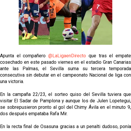
Oso es el siguiente en la lista para salir
Banquillos confirmados: así queda la cantera del
Sevilla Femenino para la 2026/27
Celta y Rayo agitan el mercado de La Liga
Apunta el compañero
@LaLigaenDirecto
que tras el empat
cosechado en este pasado viernes en el estadio Gran Canarias
ante las Palmas, el Sevilla suma su tercera temporada
Previa | El Sevilla FC cierra la pretemporada con el
consecutiva sin debutar en el campeonato Nacional de liga con
exigente choque ante el Bayer Leverkusen
una victoria.
En la campaña 22/23, el sorteo quiso del Sevilla tuviera que
visitar El Sadar de Pamplona y aunque los de Julen Lopetegui,
se sobrepusieron pronto al gol del Chimy Ávila en el minuto 9,
dos después empataba Rafa Mir.
En la recta final de Osasuna gracias a un penalti dudoso, ponía