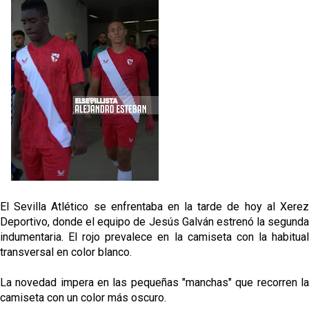
fichajes
Opinión | "Carta abierta a Alberto Flores" por Rafa
García
El Sevilla oficializa el traspaso de Sow
Miguel Sierra: La temporada pasada se vio
reflejado que podemos tirar para delante y
trabajamos con ilusión
Diomande ya es madridista mientras Rodri agita el
mercado
El Sevilla Atlético se enfrentaba en la tarde de hoy al Xerez
Deportivo, donde el equipo de Jesús Galván estrenó la segunda
indumentaria. El rojo prevalece en la camiseta con la habitual
transversal en color blanco.
La novedad impera en las pequeñas "manchas" que recorren la
camiseta con un color más oscuro.