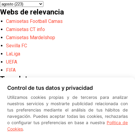
Webs de relevancia
Camisetas Football Camas
Camisetas CT info
Camisetas Mardelshop
Sevilla FC
LaLiga
UEFA
FIFA
Translate
Control de tus datos y privacidad
Powered by
Translate
Utilizamos cookies propias y de terceros para analizar
Diseño web creado por
Erick
nuestros servicios y mostrarte publicidad relacionada con
©
ElSevillista.es - Información sobr
tus preferencias mediante el análisis de tus hábitos de
el Sevilla FC, Sevilla Atlético, Sevilla Femenino y su Cantera
navegación. Puedes aceptar todas las cookies, rechazarlas
-- --
2026
o configurar tus preferencias en base a nuestra
Política de
Cookies
.