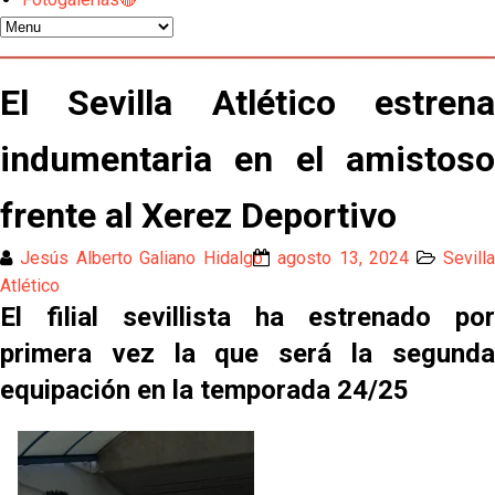
Oso es el siguiente en la lista para salir
El Sevilla Atlético estrena
El Sevilla FC oficializa la cesión de Rafa Mir al Aris
indumentaria en el amistoso
de Salónica
Juanlu se marcha traspasado al Bournemouth
frente al Xerez Deportivo
Jesús Alberto Galiano Hidalgo
agosto 13, 2024
Sevill
Emery quiere pescar en el Atleti , el Villareal ya
Atlético
tiene nuevo portero y el Getafe mueve ficha... Las
El filial sevillista ha estrenado por
últimas novedades del mercado de La Liga
Vargas y Sow se incorporan al grupo en la sesión
primera vez la que será la segunda
del martes
equipación en la temporada 24/25
Odysseas Vlachodimos: “El objetivo es mejorar la
temporada pasada”
El Sevilla FC empieza a inscribir a los nuevos