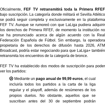
El Sevilla FC empieza a inscribir a los nuevos
fichajes
Oficialmente,
FEF TV retransmitirá toda la Primera RFE
bajo suscripción. La categoría donde militará el Sevilla Atlético
Opinión | "Carta abierta a Alberto Flores" por Rafa
se podrá seguir completa y exclusivamente en la plataforma
García
FEF TV.
Aunque se rumoreó con que
LaLiga pudiera adquiri
los derechos de Primera RFEF
, de momento la institución n
Análisis I Quién es y cómo juega Fran González
se ha pronunciado acerca de algún acuerdo con la Real
Federación Española de Fútbol. Sin embargo, la operadora
propietaria de los derechos de difusión hasta 2026, ATM
Miguel Sierra: La temporada pasada se vio
Broadcast, podría estar negociando para que LaLiga+ también
reflejado que podemos tirar para delante y
retransmita los encuentros de la categoría de bronce.
trabajamos con ilusión
FEF TV ha establecido dos modos de suscripción para poder
ver los partidos:
Mediante un
pago anual de 99,99 euros
,
el cual
incluiría todos los partidos a la carta de la liga
regular y el playoff, además de resúmenes de los
propios duelos. No obstante,
aquellos que se
suscriban antes del 30 de septiembre podrán